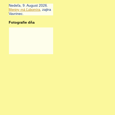
Nedeľa
, 9. August 2026.
, zajtra
Meniny má
Ľubomíra
Vavrinec
.
Fotografie dňa