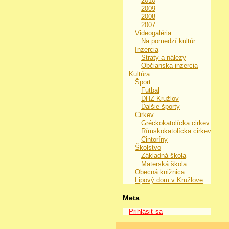
2010
2009
2008
2007
Videogaléria
Na pomedzí kultúr
Inzercia
Straty a nálezy
Občianska inzercia
Kultúra
Šport
Futbal
DHZ Kružlov
Ďalšie športy
Cirkev
Gréckokatolícka cirkev
Rímskokatolícka cirkev
Cintoríny
Školstvo
Základná škola
Materská škola
Obecná knižnica
Lipový dom v Kružlove
Meta
Prihlásiť sa