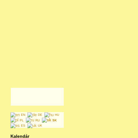
EN
DE
HU
PL
RU
SK
ES
UK
Kalendár