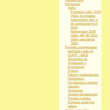
História obce
Súčasnosť
Voľby
Európske voľby 2024
Voľby do orgánov
samosprávy obcí a
do samosprávnych
2026
Referendum 2026
Voľby NR SR 2023
Voľby prezidenta
2024
Povinné zverejňovanie
eprihlasky.iedu.sk
GDPR – WEB
Slovensko.sk
Vyhlásenie o
prístupnosti
Zmluvy
Faktúry dodávateľské
Objednávky
Oznámenia o uložení
zásielky
Uznesenia
Verejné obstarávanie
Ponuka majetku
Ochrana osobných
údajov