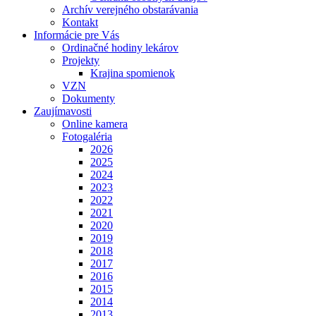
Archív verejného obstarávania
Kontakt
Informácie pre Vás
Ordinačné hodiny lekárov
Projekty
Krajina spomienok
VZN
Dokumenty
Zaujímavosti
Online kamera
Fotogaléria
2026
2025
2024
2023
2022
2021
2020
2019
2018
2017
2016
2015
2014
2013