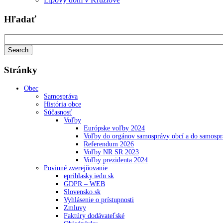
Hľadať
Stránky
Obec
Samospráva
História obce
Súčasnosť
Voľby
Európske voľby 2024
Voľby do orgánov samosprávy obcí a do samosp
Referendum 2026
Voľby NR SR 2023
Voľby prezidenta 2024
Povinné zverejňovanie
eprihlasky.iedu.sk
GDPR – WEB
Slovensko.sk
Vyhlásenie o prístupnosti
Zmluvy
Faktúry dodávateľské