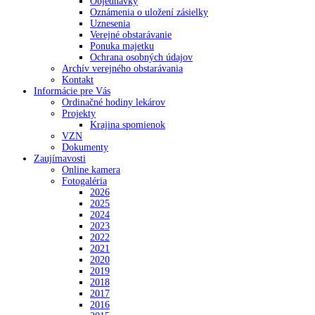
Objednávky
Oznámenia o uložení zásielky
Uznesenia
Verejné obstarávanie
Ponuka majetku
Ochrana osobných údajov
Archív verejného obstarávania
Kontakt
Informácie pre Vás
Ordinačné hodiny lekárov
Projekty
Krajina spomienok
VZN
Dokumenty
Zaujímavosti
Online kamera
Fotogaléria
2026
2025
2024
2023
2022
2021
2020
2019
2018
2017
2016