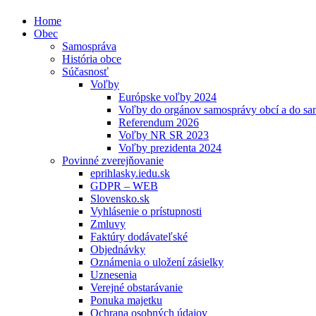
Home
Obec
Samospráva
História obce
Súčasnosť
Voľby
Európske voľby 2024
Voľby do orgánov samosprávy obcí a do s
Referendum 2026
Voľby NR SR 2023
Voľby prezidenta 2024
Povinné zverejňovanie
eprihlasky.iedu.sk
GDPR – WEB
Slovensko.sk
Vyhlásenie o prístupnosti
Zmluvy
Faktúry dodávateľské
Objednávky
Oznámenia o uložení zásielky
Uznesenia
Verejné obstarávanie
Ponuka majetku
Ochrana osobných údajov