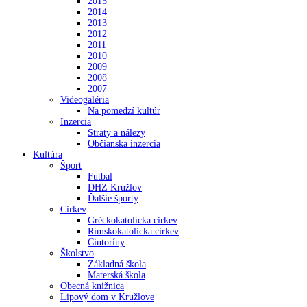
2015
2014
2013
2012
2011
2010
2009
2008
2007
Videogaléria
Na pomedzí kultúr
Inzercia
Straty a nálezy
Občianska inzercia
Kultúra
Šport
Futbal
DHZ Kružlov
Ďalšie športy
Cirkev
Gréckokatolícka cirkev
Rímskokatolícka cirkev
Cintoríny
Školstvo
Základná škola
Materská škola
Obecná knižnica
Lipový dom v Kružlove