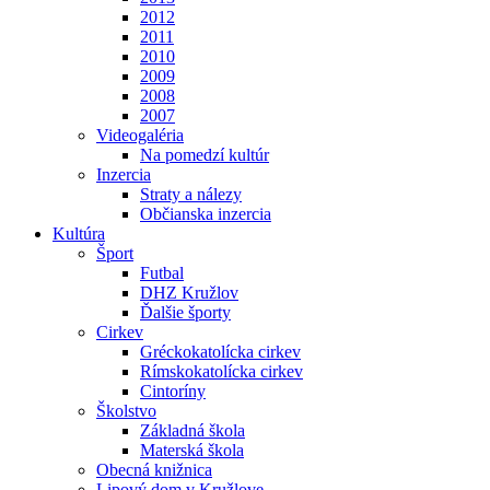
2012
2011
2010
2009
2008
2007
Videogaléria
Na pomedzí kultúr
Inzercia
Straty a nálezy
Občianska inzercia
Kultúra
Šport
Futbal
DHZ Kružlov
Ďalšie športy
Cirkev
Gréckokatolícka cirkev
Rímskokatolícka cirkev
Cintoríny
Školstvo
Základná škola
Materská škola
Obecná knižnica
Lipový dom v Kružlove