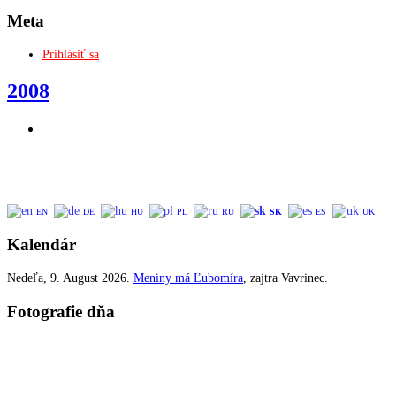
Meta
Prihlásiť sa
2008
EN
DE
HU
PL
RU
SK
ES
UK
Kalendár
Nedeľa
, 9. August 2026.
Meniny má
Ľubomíra
, zajtra
Vavrinec
.
Fotografie dňa