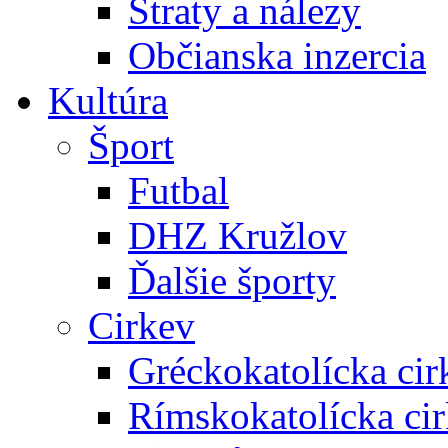
Straty a nálezy
Občianska inzercia
Kultúra
Šport
Futbal
DHZ Kružlov
Ďalšie športy
Cirkev
Gréckokatolícka cir
Rímskokatolícka ci