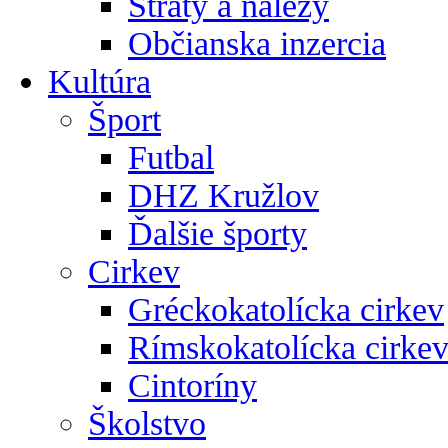
Straty a nálezy
Občianska inzercia
Kultúra
Šport
Futbal
DHZ Kružlov
Ďalšie športy
Cirkev
Gréckokatolícka cirkev
Rímskokatolícka cirke
Cintoríny
Školstvo