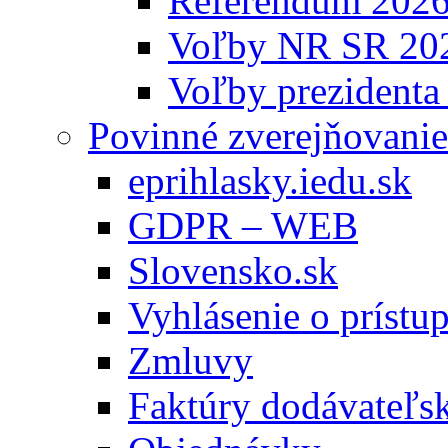
Referendum 202
Voľby NR SR 20
Voľby prezidenta
Povinné zverejňovanie
eprihlasky.iedu.sk
GDPR – WEB
Slovensko.sk
Vyhlásenie o prístup
Zmluvy
Faktúry dodávateľs