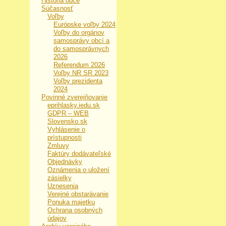
História obce
Súčasnosť
Voľby
Európske voľby 2024
Voľby do orgánov
samosprávy obcí a
do samosprávnych
2026
Referendum 2026
Voľby NR SR 2023
Voľby prezidenta
2024
Povinné zverejňovanie
eprihlasky.iedu.sk
GDPR – WEB
Slovensko.sk
Vyhlásenie o
prístupnosti
Zmluvy
Faktúry dodávateľské
Objednávky
Oznámenia o uložení
zásielky
Uznesenia
Verejné obstarávanie
Ponuka majetku
Ochrana osobných
údajov