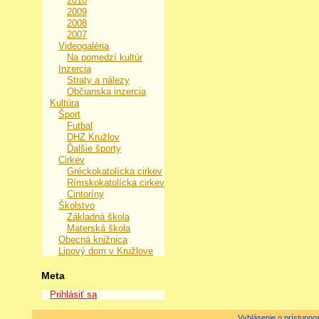
2010
2009
2008
2007
Videogaléria
Na pomedzí kultúr
Inzercia
Straty a nálezy
Občianska inzercia
Kultúra
Šport
Futbal
DHZ Kružlov
Ďalšie športy
Cirkev
Gréckokatolícka cirkev
Rímskokatolícka cirkev
Cintoríny
Školstvo
Základná škola
Materská škola
Obecná knižnica
Lipový dom v Kružlove
Meta
Prihlásiť sa
Vyhlásenie o prístupnos