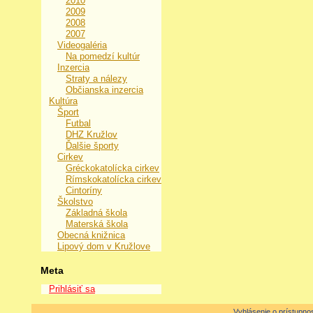
2010
2009
2008
2007
Videogaléria
Na pomedzí kultúr
Inzercia
Straty a nálezy
Občianska inzercia
Kultúra
Šport
Futbal
DHZ Kružlov
Ďalšie športy
Cirkev
Gréckokatolícka cirkev
Rímskokatolícka cirkev
Cintoríny
Školstvo
Základná škola
Materská škola
Obecná knižnica
Lipový dom v Kružlove
Meta
Prihlásiť sa
Vyhlásenie o prístupnos