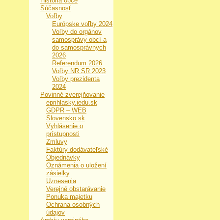
História obce
Súčasnosť
Voľby
Európske voľby 2024
Voľby do orgánov
samosprávy obcí a
do samosprávnych
2026
Referendum 2026
Voľby NR SR 2023
Voľby prezidenta
2024
Povinné zverejňovanie
eprihlasky.iedu.sk
GDPR – WEB
Slovensko.sk
Vyhlásenie o
prístupnosti
Zmluvy
Faktúry dodávateľské
Objednávky
Oznámenia o uložení
zásielky
Uznesenia
Verejné obstarávanie
Ponuka majetku
Ochrana osobných
údajov