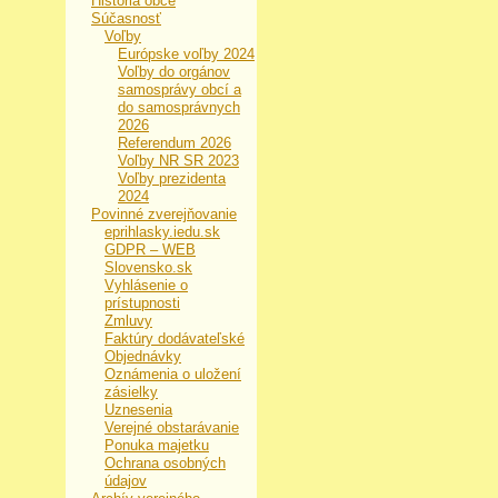
História obce
Súčasnosť
Voľby
Európske voľby 2024
Voľby do orgánov
samosprávy obcí a
do samosprávnych
2026
Referendum 2026
Voľby NR SR 2023
Voľby prezidenta
2024
Povinné zverejňovanie
eprihlasky.iedu.sk
GDPR – WEB
Slovensko.sk
Vyhlásenie o
prístupnosti
Zmluvy
Faktúry dodávateľské
Objednávky
Oznámenia o uložení
zásielky
Uznesenia
Verejné obstarávanie
Ponuka majetku
Ochrana osobných
údajov