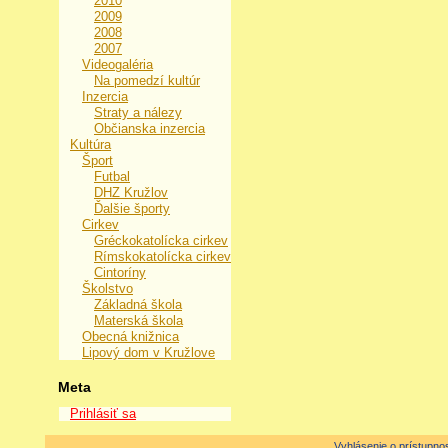
2010
2009
2008
2007
Videogaléria
Na pomedzí kultúr
Inzercia
Straty a nálezy
Občianska inzercia
Kultúra
Šport
Futbal
DHZ Kružlov
Ďalšie športy
Cirkev
Gréckokatolícka cirkev
Rímskokatolícka cirkev
Cintoríny
Školstvo
Základná škola
Materská škola
Obecná knižnica
Lipový dom v Kružlove
Meta
Prihlásiť sa
Vyhlásenie o prístupnos