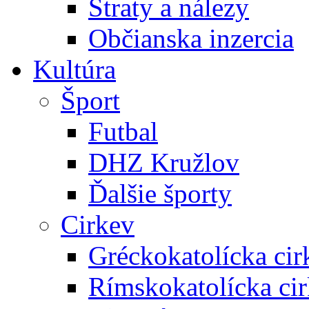
Straty a nálezy
Občianska inzercia
Kultúra
Šport
Futbal
DHZ Kružlov
Ďalšie športy
Cirkev
Gréckokatolícka cir
Rímskokatolícka ci