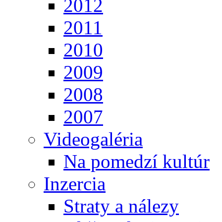
2012
2011
2010
2009
2008
2007
Videogaléria
Na pomedzí kultúr
Inzercia
Straty a nálezy