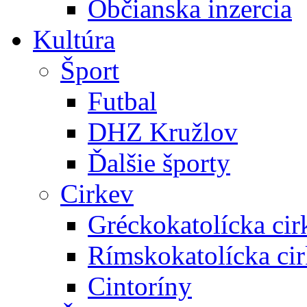
Občianska inzercia
Kultúra
Šport
Futbal
DHZ Kružlov
Ďalšie športy
Cirkev
Gréckokatolícka cir
Rímskokatolícka ci
Cintoríny