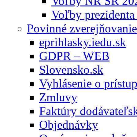
Voľby NR SR 20
Voľby prezidenta
Povinné zverejňovanie
eprihlasky.iedu.sk
GDPR – WEB
Slovensko.sk
Vyhlásenie o prístup
Zmluvy
Faktúry dodávateľs
Objednávky