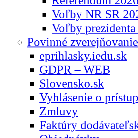
Referendum 202
Voľby NR SR 20
Voľby prezidenta
Povinné zverejňovanie
eprihlasky.iedu.sk
GDPR – WEB
Slovensko.sk
Vyhlásenie o prístup
Zmluvy
Faktúry dodávateľs