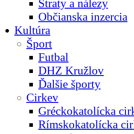
Straty a nálezy
Občianska inzercia
Kultúra
Šport
Futbal
DHZ Kružlov
Ďalšie športy
Cirkev
Gréckokatolícka cir
Rímskokatolícka ci