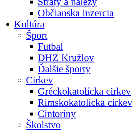
Straty a nálezy
Občianska inzercia
Kultúra
Šport
Futbal
DHZ Kružlov
Ďalšie športy
Cirkev
Gréckokatolícka cirkev
Rímskokatolícka cirke
Cintoríny
Školstvo