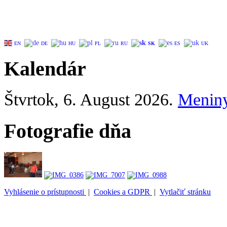
EN
DE
HU
PL
RU
SK
ES
UK
Kalendár
Štvrtok
, 6. August 2026.
Menin
Fotografie dňa
Vyhlásenie o prístupnosti
|
Cookies a GDPR
|
Vytlačiť stránku