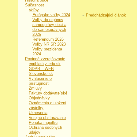
História obce
Súčasnosť
Voľby
Európske voľby 2024
«
Predchádzajúci článok
Voľby do orgánov
samosprávy obcí a
do samosprávnych
2026
Referendum 2026
Voľby NR SR 2023
Voľby prezidenta
2024
Povinné zverejňovanie
eprihlasky.iedu.sk
GDPR – WEB
Slovensko.sk
Vyhlásenie o
prístupnosti
Zmluvy
Faktúry dodávateľské
Objednávky
Oznámenia o uložení
zásielky
Uznesenia
Verejné obstarávanie
Ponuka majetku
Ochrana osobných
údajov