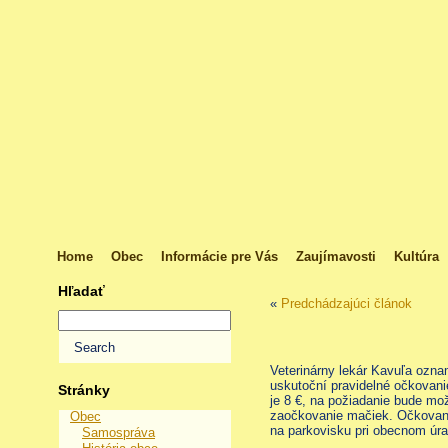
Home
Obec
Informácie pre Vás
Zaujímavosti
Kultúra
Hľadať
«
Predchádzajúci článok
Veterinárny lekár Kavuľa ozna
uskutoční pravidelné očkovani
Stránky
je 8 €, na požiadanie bude mo
zaočkovanie mačiek. Očkovan
Obec
na parkovisku pri obecnom úra
Samospráva