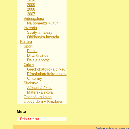
2010
2009
2008
2007
Videogaléria
Na pomedzí kultúr
Inzercia
Straty a nálezy
Občianska inzercia
Kultúra
Šport
Futbal
DHZ Kružlov
Ďalšie športy
Cirkev
Gréckokatolícka cirkev
Rímskokatolícka cirkev
Cintoríny
Školstvo
Základná škola
Materská škola
Obecná knižnica
Lipový dom v Kružlove
Meta
Prihlásiť sa
Vyhlásenie o prístupnos