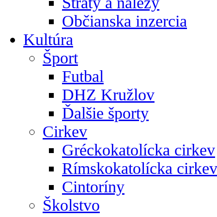
Straty a nálezy
Občianska inzercia
Kultúra
Šport
Futbal
DHZ Kružlov
Ďalšie športy
Cirkev
Gréckokatolícka cirkev
Rímskokatolícka cirke
Cintoríny
Školstvo