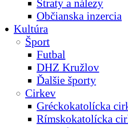
Straty a nálezy
Občianska inzercia
Kultúra
Šport
Futbal
DHZ Kružlov
Ďalšie športy
Cirkev
Gréckokatolícka cir
Rímskokatolícka ci