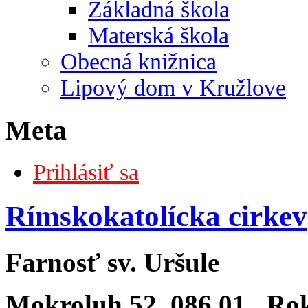
Základná škola
Materská škola
Obecná knižnica
Lipový dom v Kružlove
Meta
Prihlásiť sa
Rímskokatolícka cirkev
Farnosť sv. Uršule
Mokroluh
52
, 086 01
Ro