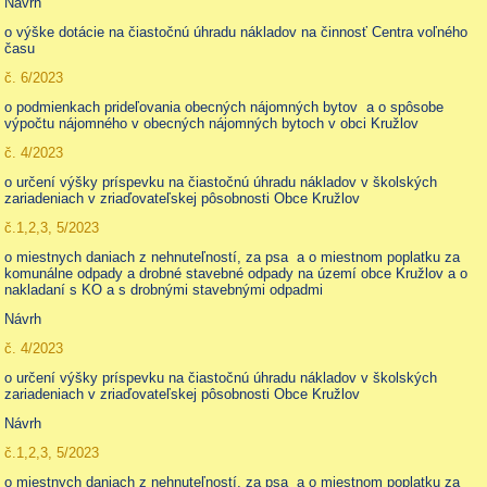
Návrh
o výške dotácie na čiastočnú úhradu nákladov na činnosť Centra voľného
času
č. 6/2023
o podmienkach prideľovania obecných nájomných bytov a o spôsobe
výpočtu nájomného v obecných nájomných bytoch v obci Kružlov
č. 4/2023
o určení výšky príspevku na čiastočnú úhradu nákladov v školských
zariadeniach v zriaďovateľskej pôsobnosti Obce Kružlov
č.1,2,3, 5/2023
o miestnych daniach z nehnuteľností, za psa a o miestnom poplatku za
komunálne odpady a drobné stavebné odpady na území obce Kružlov a o
nakladaní s KO a s drobnými stavebnými odpadmi
Návrh
č. 4/2023
o určení výšky príspevku na čiastočnú úhradu nákladov v školských
zariadeniach v zriaďovateľskej pôsobnosti Obce Kružlov
Návrh
č.1,2,3, 5/2023
o miestnych daniach z nehnuteľností, za psa a o miestnom poplatku za