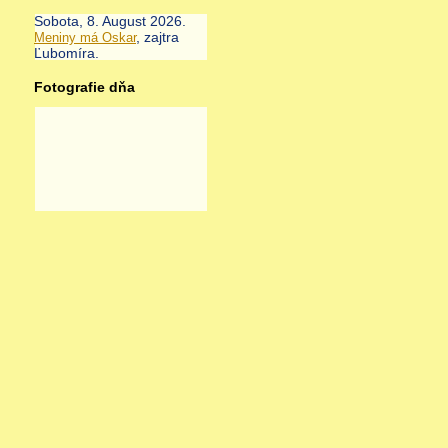
Sobota
, 8. August 2026.
, zajtra
Meniny má
Oskar
Ľubomíra
.
Fotografie dňa