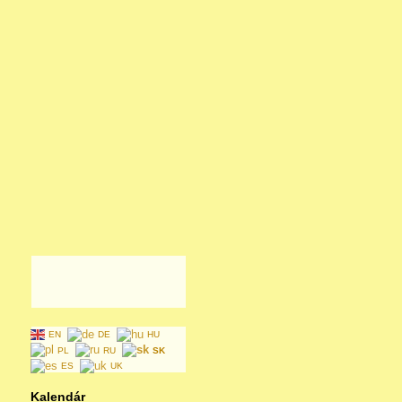
EN
DE
HU
PL
RU
SK
ES
UK
Kalendár