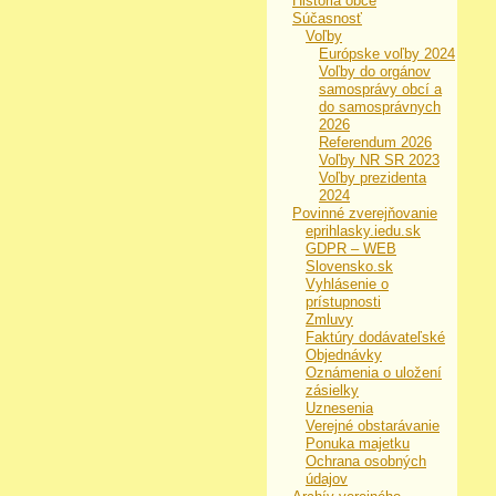
História obce
Súčasnosť
Voľby
Európske voľby 2024
Voľby do orgánov
samosprávy obcí a
do samosprávnych
2026
Referendum 2026
Voľby NR SR 2023
Voľby prezidenta
2024
Povinné zverejňovanie
eprihlasky.iedu.sk
GDPR – WEB
Slovensko.sk
Vyhlásenie o
prístupnosti
Zmluvy
Faktúry dodávateľské
Objednávky
Oznámenia o uložení
zásielky
Uznesenia
Verejné obstarávanie
Ponuka majetku
Ochrana osobných
údajov