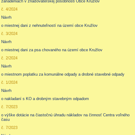
zariadeniach v zriaďovateľskej pôsobnosti Obce Kružlov
č. 4/2024
Návrh
o miestnej dani z nehnuteľností na území obce Kružlov
č. 3/2024
Návrh
o miestnej dani za psa chovaného na území obce Kružlov
č. 2/2024
Návrh
o miestnom poplatku za komunálne odpady a drobné stavebné odpady
č. 1/2024
Návrh
o nakladaní s KO a drobným stavebným odpadom
č. 7/2023
o výške dotácie na čiastočnú úhradu nákladov na činnosť Centra voľného
času
č. 7/2023