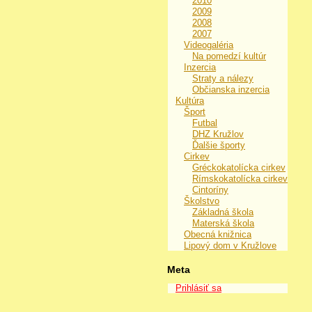
2010
2009
2008
2007
Videogaléria
Na pomedzí kultúr
Inzercia
Straty a nálezy
Občianska inzercia
Kultúra
Šport
Futbal
DHZ Kružlov
Ďalšie športy
Cirkev
Gréckokatolícka cirkev
Rímskokatolícka cirkev
Cintoríny
Školstvo
Základná škola
Materská škola
Obecná knižnica
Lipový dom v Kružlove
Meta
Prihlásiť sa