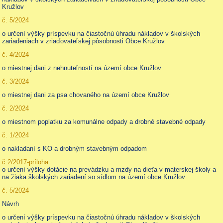
Kružlov
č. 5/2024
o určení výšky príspevku na čiastočnú úhradu nákladov v školských
zariadeniach v zriaďovateľskej pôsobnosti Obce Kružlov
č. 4/2024
o miestnej dani z nehnuteľností na území obce Kružlov
č. 3/2024
o miestnej dani za psa chovaného na území obce Kružlov
č. 2/2024
o miestnom poplatku za komunálne odpady a drobné stavebné odpady
č. 1/2024
o nakladaní s KO a drobným stavebným odpadom
č.2/2017-príloha
o určení výšky dotácie na prevádzku a mzdy na dieťa v materskej školy a
na žiaka školských zariadení so sídlom na území obce Kružlov
č. 5/2024
Návrh
o určení výšky príspevku na čiastočnú úhradu nákladov v školských