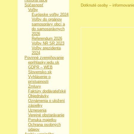
História obce
Súčasnosť
Dotknuté osoby – informovani
Voľby
Európske voľby 2024
Voľby do orgánov
samosprávy obcí a
do samosprávnych
2026
Referendum 2026
Voľby NR SR 2023
Voľby prezidenta
2024
Povinné zverejňovanie
eprihlasky.iedu.sk
GDPR – WEB
Slovensko.sk
Vyhlásenie o
prístupnosti
Zmluvy
Faktúry dodávateľské
Objednávky
Oznámenia o uložení
zásielky
Uznesenia
Verejné obstarávanie
Ponuka majetku
Ochrana osobných
údajov