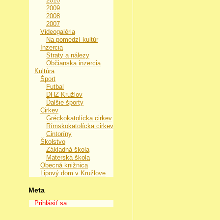
2010
2009
2008
2007
Videogaléria
Na pomedzí kultúr
Inzercia
Straty a nálezy
Občianska inzercia
Kultúra
Šport
Futbal
DHZ Kružlov
Ďalšie športy
Cirkev
Gréckokatolícka cirkev
Rímskokatolícka cirkev
Cintoríny
Školstvo
Základná škola
Materská škola
Obecná knižnica
Lipový dom v Kružlove
Meta
Prihlásiť sa