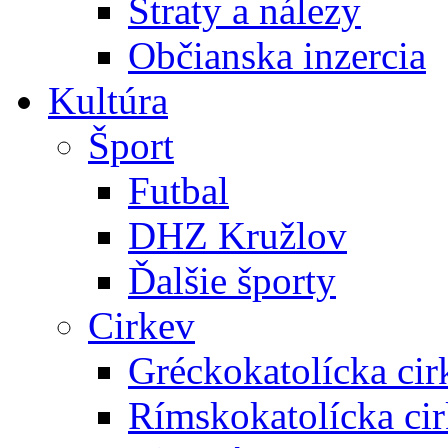
Straty a nálezy
Občianska inzercia
Kultúra
Šport
Futbal
DHZ Kružlov
Ďalšie športy
Cirkev
Gréckokatolícka cir
Rímskokatolícka ci