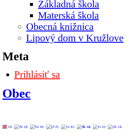
Základná škola
Materská škola
Obecná knižnica
Lipový dom v Kružlove
Meta
Prihlásiť sa
Obec
EN
DE
HU
PL
RU
SK
ES
UK