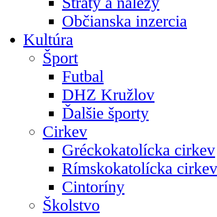
Straty a nálezy
Občianska inzercia
Kultúra
Šport
Futbal
DHZ Kružlov
Ďalšie športy
Cirkev
Gréckokatolícka cirkev
Rímskokatolícka cirke
Cintoríny
Školstvo