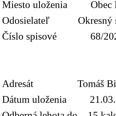
Miesto uloženia Obe
Odosielateľ Okresný s
Číslo spisové 68/20
Adresát Tomáš Bil
Dátum uloženia 21.03.
Odberná lehota do 15 kal