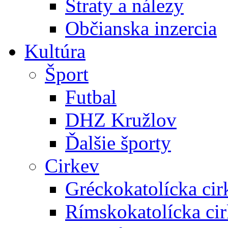
Straty a nálezy
Občianska inzercia
Kultúra
Šport
Futbal
DHZ Kružlov
Ďalšie športy
Cirkev
Gréckokatolícka cir
Rímskokatolícka ci