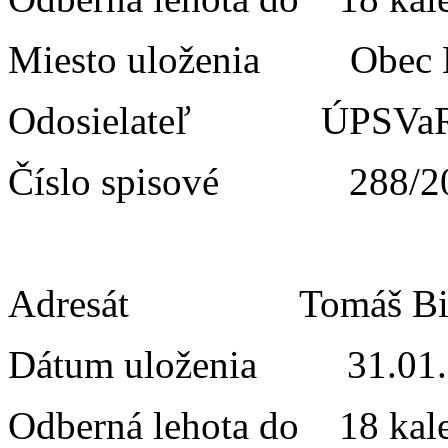
Miesto uloženia Obe
Odosielateľ ÚPSVaR 
Číslo spisové 288/2
Adresát Tomáš Bil
Dátum uloženia 31.01.
Odberná lehota do 18 kal