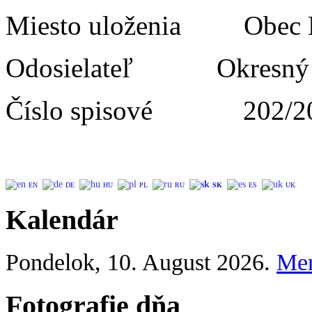
Miesto uloženia Obe
Odosielateľ Okresný
Číslo spisové 202/2
EN
DE
HU
PL
RU
SK
ES
UK
Kalendár
Pondelok
, 10. August 2026.
Me
Fotografie dňa