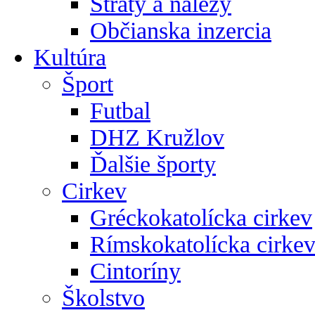
Straty a nálezy
Občianska inzercia
Kultúra
Šport
Futbal
DHZ Kružlov
Ďalšie športy
Cirkev
Gréckokatolícka cirkev
Rímskokatolícka cirke
Cintoríny
Školstvo