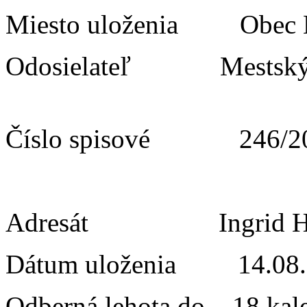
Miesto uloženia Obe
Odosielateľ Mestský ú
Číslo spisové 246/2
Adresát Ingrid Hn
Dátum uloženia 14.08.
Odberná lehota do 18 kal