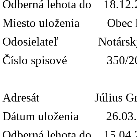
Odberná lehota do 18.
Miesto uloženia Obe
Odosielateľ Notá
Číslo spisové 350/2
Adresát Július Gro
Dátum uloženia 26.03.
Odberná lehota do 15.04.