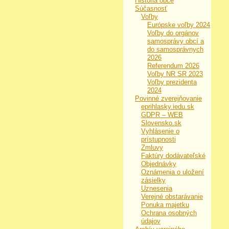
História obce
Súčasnosť
Voľby
Európske voľby 2024
Voľby do orgánov
samosprávy obcí a
do samosprávnych
2026
Referendum 2026
Voľby NR SR 2023
Voľby prezidenta
2024
Povinné zverejňovanie
eprihlasky.iedu.sk
GDPR – WEB
Slovensko.sk
Vyhlásenie o
prístupnosti
Zmluvy
Faktúry dodávateľské
Objednávky
Oznámenia o uložení
zásielky
Uznesenia
Verejné obstarávanie
Ponuka majetku
Ochrana osobných
údajov