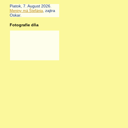
Piatok
, 7. August 2026.
, zajtra
Meniny má
Štefánia
Oskar
.
Fotografie dňa