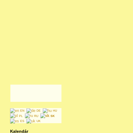
EN
DE
HU
PL
RU
SK
ES
UK
Kalendár