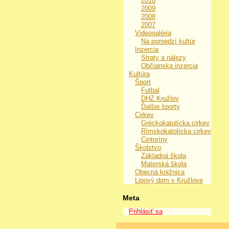
2010
2009
2008
2007
Videogaléria
Na pomedzí kultúr
Inzercia
Straty a nálezy
Občianska inzercia
Kultúra
Šport
Futbal
DHZ Kružlov
Ďalšie športy
Cirkev
Gréckokatolícka cirkev
Rímskokatolícka cirkev
Cintoríny
Školstvo
Základná škola
Materská škola
Obecná knižnica
Lipový dom v Kružlove
Meta
Prihlásiť sa