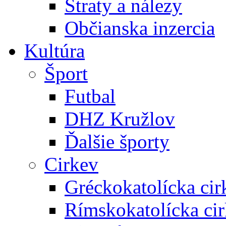
Straty a nálezy
Občianska inzercia
Kultúra
Šport
Futbal
DHZ Kružlov
Ďalšie športy
Cirkev
Gréckokatolícka cir
Rímskokatolícka ci