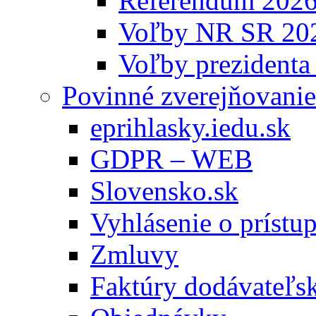
Referendum 202
Voľby NR SR 20
Voľby prezidenta
Povinné zverejňovanie
eprihlasky.iedu.sk
GDPR – WEB
Slovensko.sk
Vyhlásenie o prístup
Zmluvy
Faktúry dodávateľs