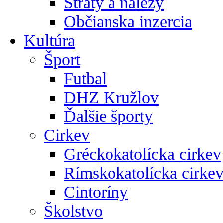
Straty a nálezy
Občianska inzercia
Kultúra
Šport
Futbal
DHZ Kružlov
Ďalšie športy
Cirkev
Gréckokatolícka cirkev
Rímskokatolícka cirke
Cintoríny
Školstvo