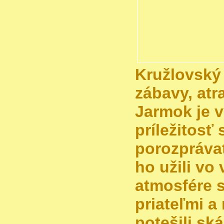
Kružlovský 
zábavy, atr
Jarmok je 
príležitosť 
porozprávať
ho užili vo
atmosfére s
priateľmi a
potešili sk