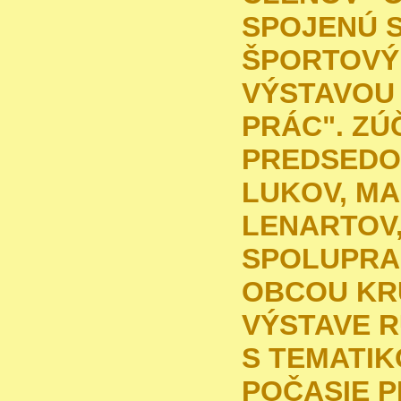
SPOJENÚ 
ŠPORTOVÝM
VÝSTAVOU
PRÁC". ZÚ
PREDSEDOV
LUKOV, MA
LENARTOV,
SPOLUPRA
OBCOU KR
VÝSTAVE 
S TEMATIK
POČASIE P