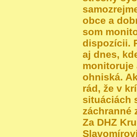
samozrejme
obce a dob
som monitor
dispozícii.
aj dnes, kd
monitoruje 
ohniská. A
rád, že v k
situáciách 
záchranné 
Za DHZ Kru
Slavomírovi