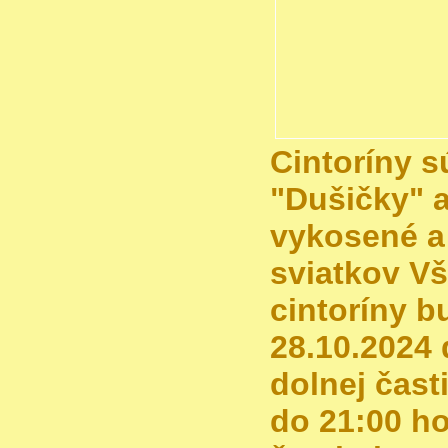
Cintoríny s
"Dušičky" a
vykosené a
sviatkov V
cintoríny b
28.10.2024 
dolnej čast
do 21:00 ho