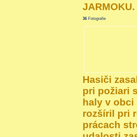
JARMOKU.
36
Fotografie
Hasiči zasa
pri požiari
haly v obci
rozšíril pr
prácach str
udalosti za