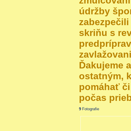
zmulčovaní
údržby špo
zabezpečil
skriňu s re
predprípra
zavlažovani
Ďakujeme a
ostatným, k
pomáhať či 
počas prie
9
Fotografie