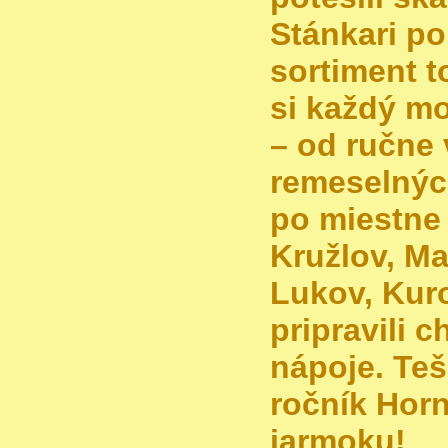
Stánkari po
sortiment t
si každý mo
– od ručne
remeselnýc
po miestne
Kružlov, Ma
Lukov, Kur
pripravili c
nápoje. Teš
ročník Hor
jarmoku!