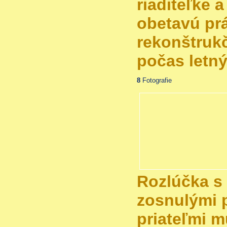
riaditeľke a
obetavú pr
rekonštruk
počas letný
8
Fotografie
Rozlúčka s
zosnulými 
priateľmi m