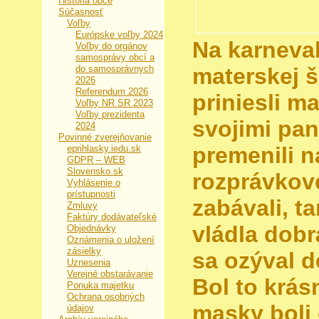
História obce
Súčasnosť
Voľby
Európske voľby 2024
Na karneval
Voľby do orgánov
samosprávy obcí a
do samosprávnych
materskej š
2026
Referendum 2026
priniesli m
Voľby NR SR 2023
Voľby prezidenta
svojimi pan
2024
Povinné zverejňovanie
premenili n
eprihlasky.iedu.sk
GDPR – WEB
Slovensko.sk
rozprávkové
Vyhlásenie o
prístupnosti
zabávali, ta
Zmluvy
Faktúry dodávateľské
vládla dobr
Objednávky
Oznámenia o uložení
zásielky
sa ozýval d
Uznesenia
Verejné obstarávanie
Bol to krás
Ponuka majetku
Ochrana osobných
masky boli
údajov