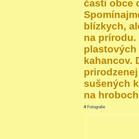
časti obce 
Spomínajme
blízkych, a
na prírodu.
plastových
kahancov. 
prirodzenej
sušených k
na hroboch
4
Fotografie