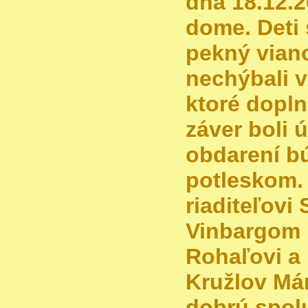
dňa 18.12.
dome. Deti s
pekný vian
nechýbali v
ktoré dopln
záver boli 
obdarení b
potleskom.
riaditeľovi
Vinbargom
Rohaľovi a 
Kružlov Már
dobrú spol