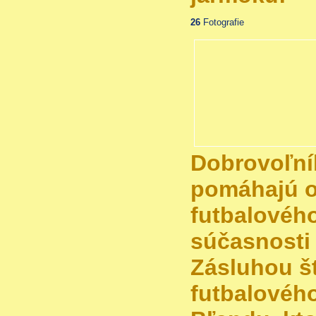
26
Fotografie
Dobrovoľník
pomáhajú o
futbalového
súčasnosti
Zásluhou št
futbalovéh