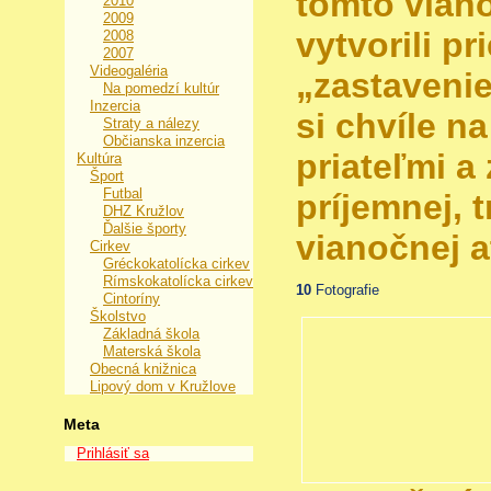
tomto vian
2010
2009
vytvorili pr
2008
2007
Videogaléria
„zastavenie
Na pomedzí kultúr
Inzercia
si chvíle na
Straty a nálezy
Občianska inzercia
priateľmi a
Kultúra
Šport
Futbal
príjemnej, t
DHZ Kružlov
Ďalšie športy
vianočnej a
Cirkev
Gréckokatolícka cirkev
Rímskokatolícka cirkev
10
Fotografie
Cintoríny
Školstvo
Základná škola
Materská škola
Obecná knižnica
Lipový dom v Kružlove
Meta
Prihlásiť sa