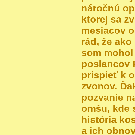
náročnú op
ktorej sa z
mesiacov o
rád, že ak
som mohol 
poslancov
prispieť k 
zvonov. Ďa
pozvanie n
omšu, kde s
história ko
a ich obnov