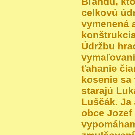
Bľandu, kto
celkovú údr
vymenená 
konštrukcia
Údržbu hrac
vymaľovanie
ťahanie čia
kosenie sa
starajú Luk
Luščák. Ja 
obce Jozef
vypomáham