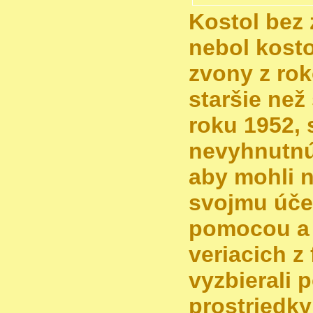
Kostol bez
nebol kost
zvony z rok
staršie než
roku 1952, 
nevyhnutnú
aby mohli n
svojmu úče
pomocou a 
veriacich z 
vyzbierali 
prostriedky