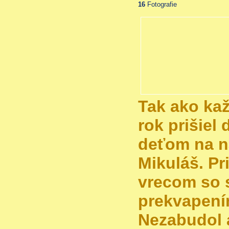
16
Fotografie
Tak ako kaž
rok prišiel
deťom na n
Mikuláš. Pr
vrecom so 
prekvapením
Nezabudol 