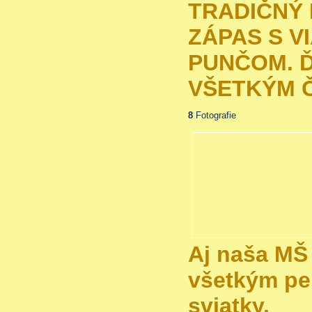
TRADIČNÝ
ZÁPAS S 
PUNČOM. 
VŠETKÝM Č
8
Fotografie
Aj naša MŠ 
všetkým p
sviatky.