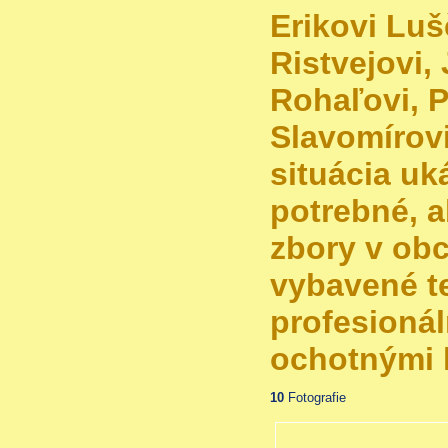
Erikovi Luš
Ristvejovi, 
Rohaľovi, P
Slavomírovi
situácia uká
potrebné, 
zbory v obc
vybavené t
profesioná
ochotnými 
10
Fotografie