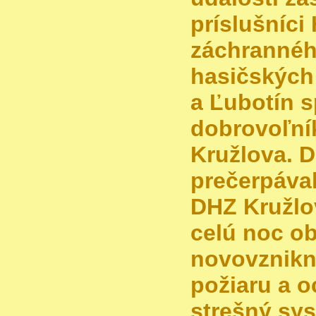
príslušníci
záchrannéh
hasičských
a Ľubotín s
dobrovoľní
Kružlova. 
prečerpával
DHZ Kružlo
celú noc obj
novovznikn
požiaru a o
strešný sys