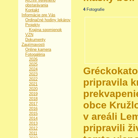
Archív verejného
obstarávania
4
Fotografie
Kontakt
Informácie pre Vás
Ordinačné hodiny lekárov
Projekty
Krajina spomienok
VZN
Dokumenty
Zaujímavosti
Online kamera
Fotogaléria
2026
2025
Gréckokatol
2024
2023
2022
pripravila 
2021
2020
prekvapeni
2019
2018
obce Kružlo
2017
2016
v areáli L
2015
2014
2013
pripravili ž
2012
2011