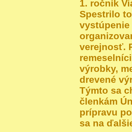
1. ročník V
Spestrilo t
vystúpenie
organizovan
verejnosť. 
remeselníc
výrobky, m
drevené výr
Týmto sa 
členkám Úni
prípravu po
sa na ďalši