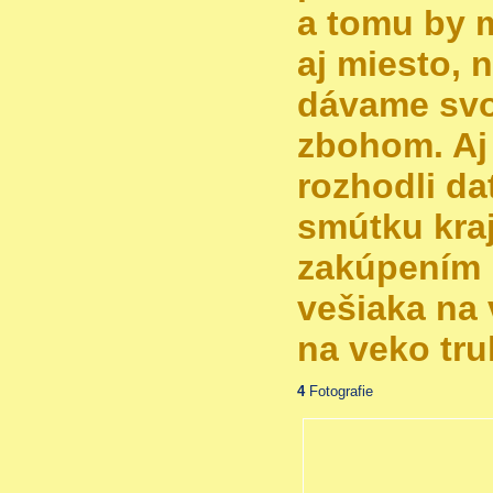
a tomu by 
aj miesto, 
dávame svo
zbohom. Aj
rozhodli d
smútku kra
zakúpením 
vešiaka na 
na veko tru
4
Fotografie