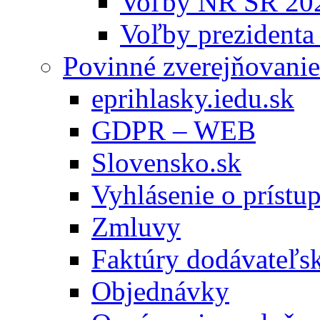
Voľby NR SR 20
Voľby prezidenta
Povinné zverejňovanie
eprihlasky.iedu.sk
GDPR – WEB
Slovensko.sk
Vyhlásenie o prístup
Zmluvy
Faktúry dodávateľs
Objednávky