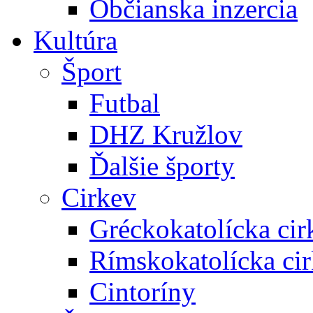
Občianska inzercia
Kultúra
Šport
Futbal
DHZ Kružlov
Ďalšie športy
Cirkev
Gréckokatolícka cir
Rímskokatolícka ci
Cintoríny