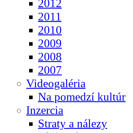
2012
2011
2010
2009
2008
2007
Videogaléria
Na pomedzí kultúr
Inzercia
Straty a nálezy