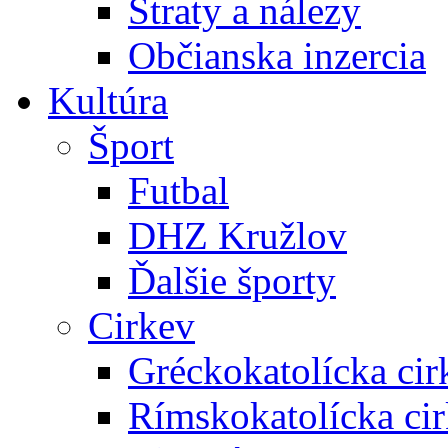
Straty a nálezy
Občianska inzercia
Kultúra
Šport
Futbal
DHZ Kružlov
Ďalšie športy
Cirkev
Gréckokatolícka cir
Rímskokatolícka ci