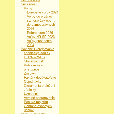
História obce
Súčasnosť
Voľby
Európske voľby 2024
Voľby do orgánov
samosprávy obcí a
do samosprávnych
2026
Referendum 2026
Voľby NR SR 2023
Voľby prezidenta
2024
Povinné zverejňovanie
eprihlasky.iedu.sk
GDPR – WEB
Slovensko.sk
Vyhlásenie o
prístupnosti
Zmluvy
Faktúry dodávateľské
Objednávky
Oznámenia o uložení
zásielky
Uznesenia
Verejné obstarávanie
Ponuka majetku
Ochrana osobných
údajov