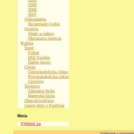
2010
2009
2008
2007
Videogaléria
Na pomedzí kultúr
Inzercia
Straty a nálezy
Občianska inzercia
Kultúra
Šport
Futbal
DHZ Kružlov
Ďalšie športy
Cirkev
Gréckokatolícka cirkev
Rímskokatolícka cirkev
Cintoríny
Školstvo
Základná škola
Materská škola
Obecná knižnica
Lipový dom v Kružlove
Meta
Prihlásiť sa
Vyhlásenie o prístupnos