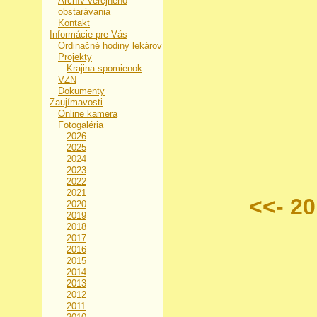
Archív verejného
obstarávania
Kontakt
Informácie pre Vás
Ordinačné hodiny lekárov
Projekty
Krajina spomienok
VZN
Dokumenty
Zaujímavosti
Online kamera
Fotogaléria
2026
2025
2024
2023
2022
2021
<<- 2
2020
2019
2018
2017
2016
2015
2014
2013
2012
2011