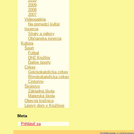
2010
2009
2008
2007
Videogaléria
Na pomedzí kultúr
Inzercia
Straty a nálezy
Občianska inzercia
Kultúra
Šport
Futbal
DHZ Kružlov
Ďalšie športy
Cirkev
Gréckokatolícka cirkev
Rímskokatolícka cirkev
Cintoríny
Školstvo
Základná škola
Materská škola
Obecná knižnica
Lipový dom v Kružlove
Meta
Prihlásiť sa
Vyhlásenie o prístupnos