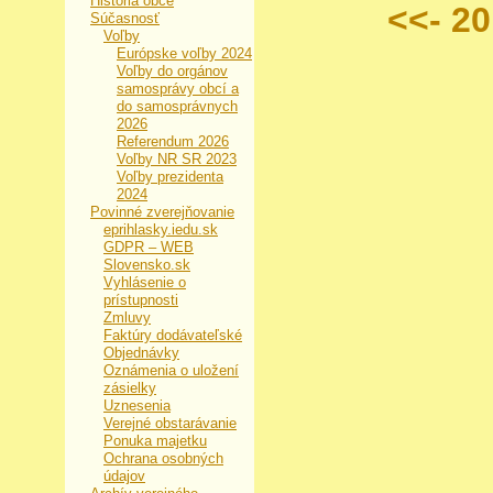
História obce
<<- 2
Súčasnosť
Voľby
Európske voľby 2024
Voľby do orgánov
samosprávy obcí a
do samosprávnych
2026
Referendum 2026
Voľby NR SR 2023
Voľby prezidenta
2024
Povinné zverejňovanie
eprihlasky.iedu.sk
GDPR – WEB
Slovensko.sk
Vyhlásenie o
prístupnosti
Zmluvy
Faktúry dodávateľské
Objednávky
Oznámenia o uložení
zásielky
Uznesenia
Verejné obstarávanie
Ponuka majetku
Ochrana osobných
údajov