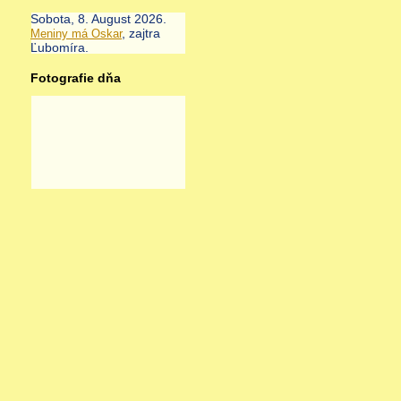
Sobota
, 8. August 2026.
, zajtra
Meniny má
Oskar
Ľubomíra
.
Fotografie dňa