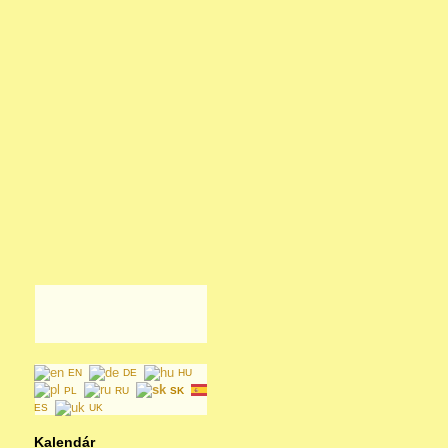
EN
DE
HU
PL
RU
SK
ES
UK
Kalendár