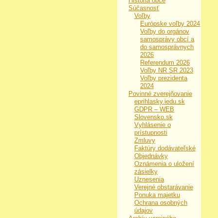
História obce
Súčasnosť
Voľby
Európske voľby 2024
Voľby do orgánov
samosprávy obcí a
do samosprávnych
2026
Referendum 2026
Voľby NR SR 2023
Voľby prezidenta
2024
Povinné zverejňovanie
eprihlasky.iedu.sk
GDPR – WEB
Slovensko.sk
Vyhlásenie o
prístupnosti
Zmluvy
Faktúry dodávateľské
Objednávky
Oznámenia o uložení
zásielky
Uznesenia
Verejné obstarávanie
Ponuka majetku
Ochrana osobných
údajov