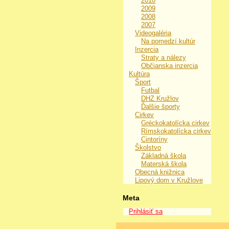
2010
2009
2008
2007
Videogaléria
Na pomedzí kultúr
Inzercia
Straty a nálezy
Občianska inzercia
Kultúra
Šport
Futbal
DHZ Kružlov
Ďalšie športy
Cirkev
Gréckokatolícka cirkev
Rímskokatolícka cirkev
Cintoríny
Školstvo
Základná škola
Materská škola
Obecná knižnica
Lipový dom v Kružlove
Meta
Prihlásiť sa