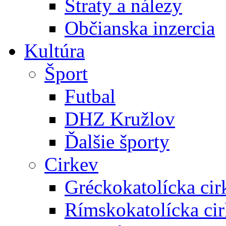
Straty a nálezy
Občianska inzercia
Kultúra
Šport
Futbal
DHZ Kružlov
Ďalšie športy
Cirkev
Gréckokatolícka cir
Rímskokatolícka ci