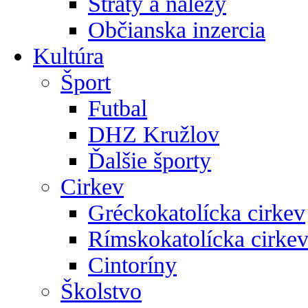
Straty a nálezy
Občianska inzercia
Kultúra
Šport
Futbal
DHZ Kružlov
Ďalšie športy
Cirkev
Gréckokatolícka cirkev
Rímskokatolícka cirke
Cintoríny
Školstvo