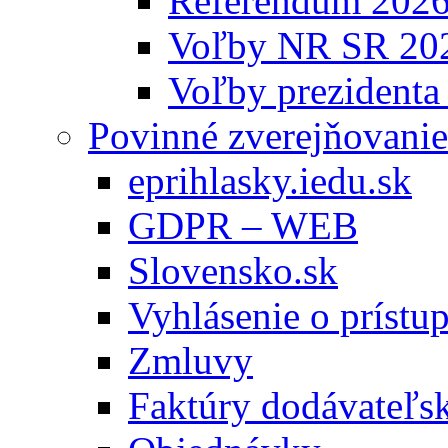
Referendum 202
Voľby NR SR 20
Voľby prezidenta
Povinné zverejňovanie
eprihlasky.iedu.sk
GDPR – WEB
Slovensko.sk
Vyhlásenie o prístup
Zmluvy
Faktúry dodávateľs