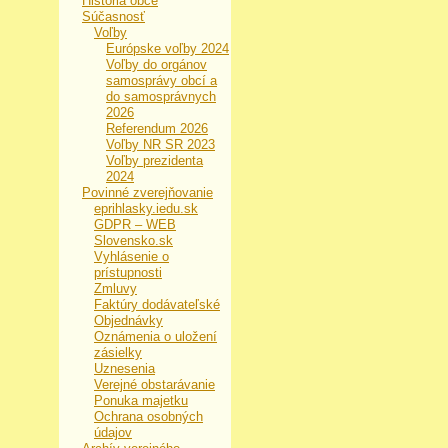
História obce
Súčasnosť
Voľby
Európske voľby 2024
Voľby do orgánov
samosprávy obcí a
do samosprávnych
2026
Referendum 2026
Voľby NR SR 2023
Voľby prezidenta
2024
Povinné zverejňovanie
eprihlasky.iedu.sk
GDPR – WEB
Slovensko.sk
Vyhlásenie o
prístupnosti
Zmluvy
Faktúry dodávateľské
Objednávky
Oznámenia o uložení
zásielky
Uznesenia
Verejné obstarávanie
Ponuka majetku
Ochrana osobných
údajov