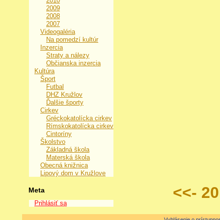
2010
2009
2008
2007
Videogaléria
Na pomedzí kultúr
Inzercia
Straty a nálezy
Občianska inzercia
Kultúra
Šport
Futbal
DHZ Kružlov
Ďalšie športy
Cirkev
Gréckokatolícka cirkev
Rímskokatolícka cirkev
Cintoríny
Školstvo
Základná škola
Materská škola
Obecná knižnica
Lipový dom v Kružlove
<<- 2
Meta
Prihlásiť sa
Vyhlásenie o prístupnos