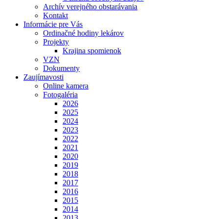
Archív verejného obstarávania
Kontakt
Informácie pre Vás
Ordinačné hodiny lekárov
Projekty
Krajina spomienok
VZN
Dokumenty
Zaujímavosti
Online kamera
Fotogaléria
2026
2025
2024
2023
2022
2021
2020
2019
2018
2017
2016
2015
2014
2013