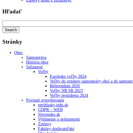
Hľadať
Stránky
Obec
Samospráva
História obce
Súčasnosť
Voľby
Európske voľby 2024
Voľby do orgánov samosprávy obcí a do samosp
Referendum 2026
Voľby NR SR 2023
Voľby prezidenta 2024
Povinné zverejňovanie
eprihlasky.iedu.sk
GDPR – WEB
Slovensko.sk
Vyhlásenie o prístupnosti
Zmluvy
Faktúry dodávateľské