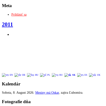
Meta
Prihlásiť sa
2011
EN
DE
HU
PL
RU
SK
ES
UK
Kalendár
Sobota
, 8. August 2026.
Meniny má
Oskar
, zajtra
Ľubomíra
.
Fotografie dňa