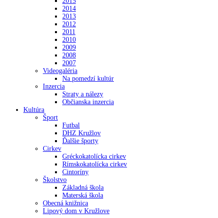
2015
2014
2013
2012
2011
2010
2009
2008
2007
Videogaléria
Na pomedzí kultúr
Inzercia
Straty a nálezy
Občianska inzercia
Kultúra
Šport
Futbal
DHZ Kružlov
Ďalšie športy
Cirkev
Gréckokatolícka cirkev
Rímskokatolícka cirkev
Cintoríny
Školstvo
Základná škola
Materská škola
Obecná knižnica
Lipový dom v Kružlove