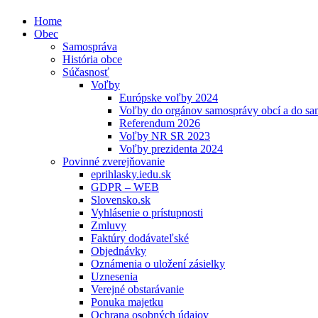
Home
Obec
Samospráva
História obce
Súčasnosť
Voľby
Európske voľby 2024
Voľby do orgánov samosprávy obcí a do s
Referendum 2026
Voľby NR SR 2023
Voľby prezidenta 2024
Povinné zverejňovanie
eprihlasky.iedu.sk
GDPR – WEB
Slovensko.sk
Vyhlásenie o prístupnosti
Zmluvy
Faktúry dodávateľské
Objednávky
Oznámenia o uložení zásielky
Uznesenia
Verejné obstarávanie
Ponuka majetku
Ochrana osobných údajov