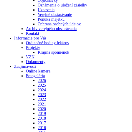
Objednávky
Oznámenia o uložení zásielky
Uznesenia
Verejné obstarávanie
Ponuka majetku
Ochrana osobných údajov
Archív verejného obstarávania
Kontakt
Informácie pre Vás
Ordinačné hodiny lekárov
Projekty
Krajina spomienok
VZN
Dokumenty
Zaujímavosti
Online kamera
Fotogaléria
2026
2025
2024
2023
2022
2021
2020
2019
2018
2017
2016