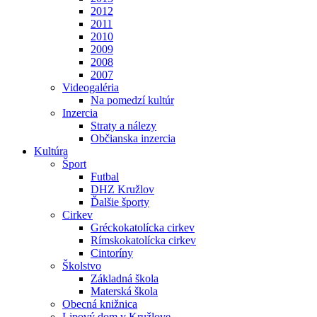
2012
2011
2010
2009
2008
2007
Videogaléria
Na pomedzí kultúr
Inzercia
Straty a nálezy
Občianska inzercia
Kultúra
Šport
Futbal
DHZ Kružlov
Ďalšie športy
Cirkev
Gréckokatolícka cirkev
Rímskokatolícka cirkev
Cintoríny
Školstvo
Základná škola
Materská škola
Obecná knižnica
Lipový dom v Kružlove