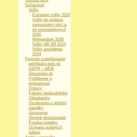
História obce
Súčasnosť
Voľby
Európske voľby 2024
Voľby do orgánov
samosprávy obcí a
do samosprávnych
2026
Referendum 2026
Voľby NR SR 2023
Voľby prezidenta
2024
Povinné zverejňovanie
eprihlasky.iedu.sk
GDPR – WEB
Slovensko.sk
Vyhlásenie o
prístupnosti
Zmluvy
Faktúry dodávateľské
Objednávky
Oznámenia o uložení
zásielky
Uznesenia
Verejné obstarávanie
Ponuka majetku
Ochrana osobných
údajov