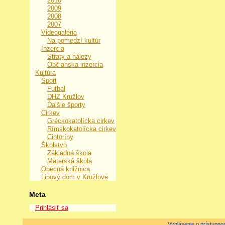
2010
2009
2008
2007
Videogaléria
Na pomedzí kultúr
Inzercia
Straty a nálezy
Občianska inzercia
Kultúra
Šport
Futbal
DHZ Kružlov
Ďalšie športy
Cirkev
Gréckokatolícka cirkev
Rímskokatolícka cirkev
Cintoríny
Školstvo
Základná škola
Materská škola
Obecná knižnica
Lipový dom v Kružlove
Meta
Prihlásiť sa
Vyhlásenie o prístupnos