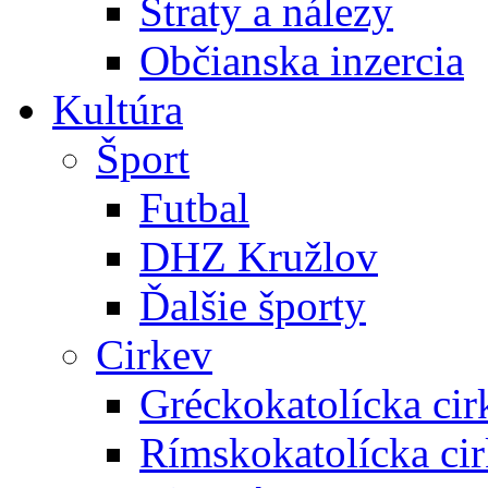
Straty a nálezy
Občianska inzercia
Kultúra
Šport
Futbal
DHZ Kružlov
Ďalšie športy
Cirkev
Gréckokatolícka cir
Rímskokatolícka ci