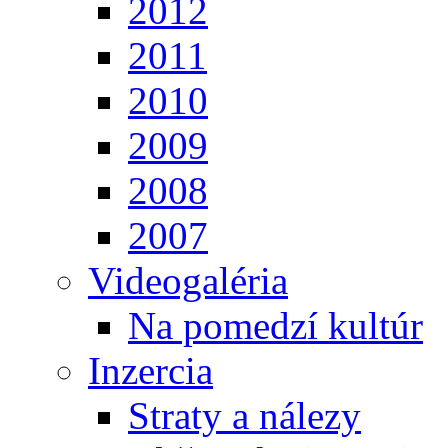
2012
2011
2010
2009
2008
2007
Videogaléria
Na pomedzí kultúr
Inzercia
Straty a nálezy