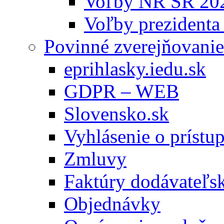
Voľby NR SR 20
Voľby prezidenta
Povinné zverejňovanie
eprihlasky.iedu.sk
GDPR – WEB
Slovensko.sk
Vyhlásenie o prístup
Zmluvy
Faktúry dodávateľs
Objednávky