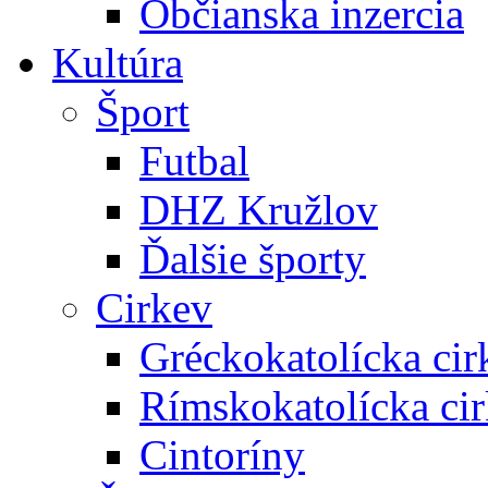
Občianska inzercia
Kultúra
Šport
Futbal
DHZ Kružlov
Ďalšie športy
Cirkev
Gréckokatolícka cir
Rímskokatolícka ci
Cintoríny