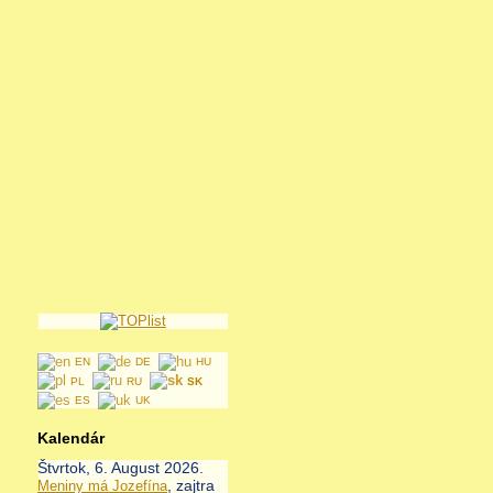
EN
DE
HU
PL
RU
SK
ES
UK
Kalendár
Štvrtok
, 6. August 2026.
, zajtra
Meniny má
Jozefína