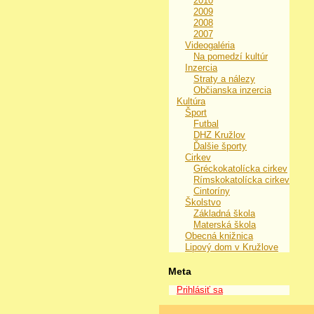
2010
2009
2008
2007
Videogaléria
Na pomedzí kultúr
Inzercia
Straty a nálezy
Občianska inzercia
Kultúra
Šport
Futbal
DHZ Kružlov
Ďalšie športy
Cirkev
Gréckokatolícka cirkev
Rímskokatolícka cirkev
Cintoríny
Školstvo
Základná škola
Materská škola
Obecná knižnica
Lipový dom v Kružlove
Meta
Prihlásiť sa