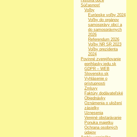
História obce
Súčasnosť
Voľby
Európske voľby 2024
Voľby do orgánov
samosprávy obcí a
do samosprávnych
2026
Referendum 2026
Voľby NR SR 2023
Voľby prezidenta
2024
Povinné zverejňovanie
eprihlasky.iedu.sk
GDPR – WEB
Slovensko.sk
Vyhlásenie o
prístupnosti
Zmluvy
Faktúry dodávateľské
Objednávky
Oznámenia o uložení
zásielky
Uznesenia
Verejné obstarávanie
Ponuka majetku
Ochrana osobných
údajov