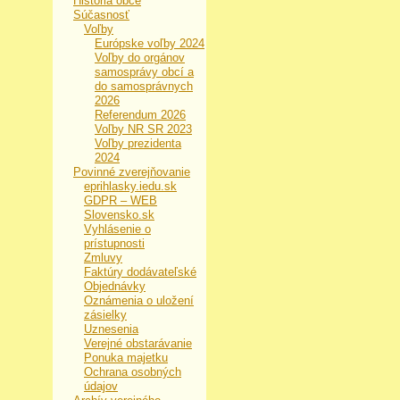
História obce
Súčasnosť
Voľby
Európske voľby 2024
Voľby do orgánov
samosprávy obcí a
do samosprávnych
2026
Referendum 2026
Voľby NR SR 2023
Voľby prezidenta
2024
Povinné zverejňovanie
eprihlasky.iedu.sk
GDPR – WEB
Slovensko.sk
Vyhlásenie o
prístupnosti
Zmluvy
Faktúry dodávateľské
Objednávky
Oznámenia o uložení
zásielky
Uznesenia
Verejné obstarávanie
Ponuka majetku
Ochrana osobných
údajov