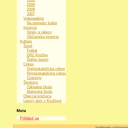
2010
2009
2008
2007
Videogaléria
Na pomedzí kultúr
Inzercia
Straty a nálezy
Občianska inzercia
Kultúra
Šport
Futbal
DHZ Kružlov
Ďalšie športy
Cirkev
Gréckokatolícka cirkev
Rímskokatolícka cirkev
Cintoríny
Školstvo
Základná škola
Materská škola
Obecná knižnica
Lipový dom v Kružlove
Meta
Prihlásiť sa
Vyhlásenie o prístupnos