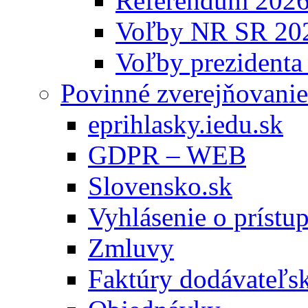
Referendum 202
Voľby NR SR 20
Voľby prezidenta
Povinné zverejňovanie
eprihlasky.iedu.sk
GDPR – WEB
Slovensko.sk
Vyhlásenie o prístup
Zmluvy
Faktúry dodávateľs