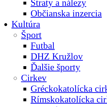
Straty a nálezy
Občianska inzercia
Kultúra
Šport
Futbal
DHZ Kružlov
Ďalšie športy
Cirkev
Gréckokatolícka cir
Rímskokatolícka ci