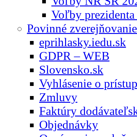
Voľby NR SR 20
Voľby prezidenta
Povinné zverejňovanie
eprihlasky.iedu.sk
GDPR – WEB
Slovensko.sk
Vyhlásenie o prístup
Zmluvy
Faktúry dodávateľs
Objednávky