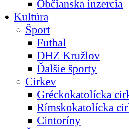
Občianska inzercia
Kultúra
Šport
Futbal
DHZ Kružlov
Ďalšie športy
Cirkev
Gréckokatolícka cir
Rímskokatolícka ci
Cintoríny