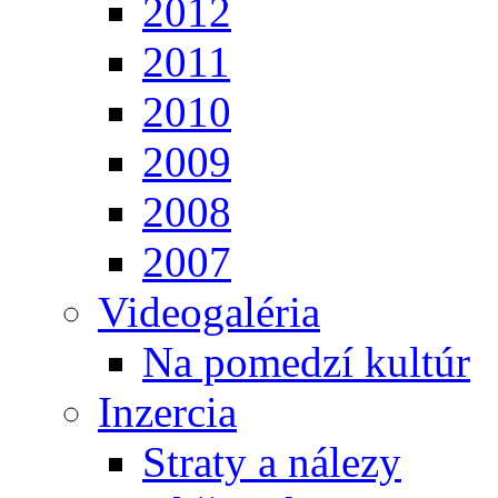
2012
2011
2010
2009
2008
2007
Videogaléria
Na pomedzí kultúr
Inzercia
Straty a nálezy