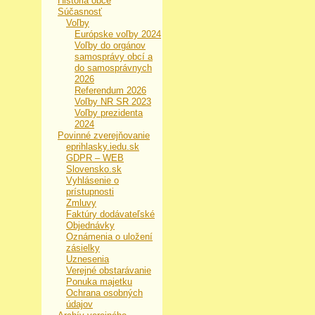
História obce
Súčasnosť
Voľby
Európske voľby 2024
Voľby do orgánov
samosprávy obcí a
do samosprávnych
2026
Referendum 2026
Voľby NR SR 2023
Voľby prezidenta
2024
Povinné zverejňovanie
eprihlasky.iedu.sk
GDPR – WEB
Slovensko.sk
Vyhlásenie o
prístupnosti
Zmluvy
Faktúry dodávateľské
Objednávky
Oznámenia o uložení
zásielky
Uznesenia
Verejné obstarávanie
Ponuka majetku
Ochrana osobných
údajov