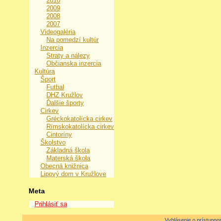
2010
2009
2008
2007
Videogaléria
Na pomedzí kultúr
Inzercia
Straty a nálezy
Občianska inzercia
Kultúra
Šport
Futbal
DHZ Kružlov
Ďalšie športy
Cirkev
Gréckokatolícka cirkev
Rímskokatolícka cirkev
Cintoríny
Školstvo
Základná škola
Materská škola
Obecná knižnica
Lipový dom v Kružlove
Meta
Prihlásiť sa
Vyhlásenie o prístupnos