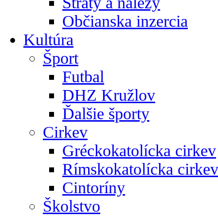
Straty a nálezy
Občianska inzercia
Kultúra
Šport
Futbal
DHZ Kružlov
Ďalšie športy
Cirkev
Gréckokatolícka cirkev
Rímskokatolícka cirke
Cintoríny
Školstvo