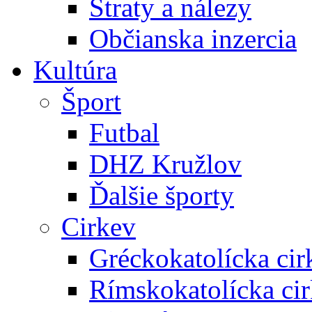
Straty a nálezy
Občianska inzercia
Kultúra
Šport
Futbal
DHZ Kružlov
Ďalšie športy
Cirkev
Gréckokatolícka cir
Rímskokatolícka ci