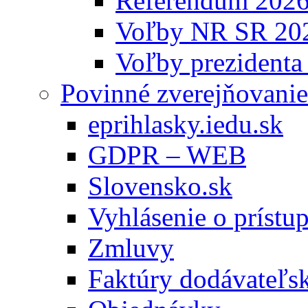
Referendum 202
Voľby NR SR 20
Voľby prezidenta
Povinné zverejňovanie
eprihlasky.iedu.sk
GDPR – WEB
Slovensko.sk
Vyhlásenie o prístup
Zmluvy
Faktúry dodávateľs