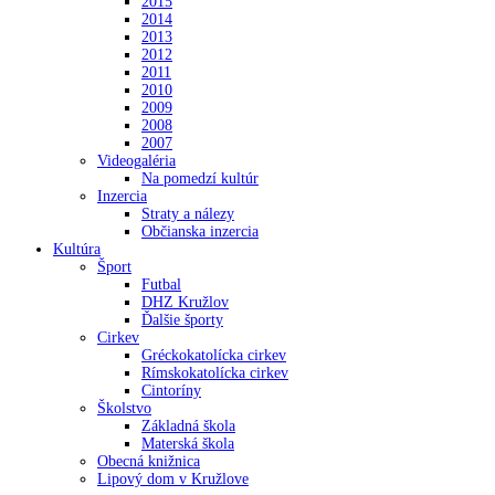
2015
2014
2013
2012
2011
2010
2009
2008
2007
Videogaléria
Na pomedzí kultúr
Inzercia
Straty a nálezy
Občianska inzercia
Kultúra
Šport
Futbal
DHZ Kružlov
Ďalšie športy
Cirkev
Gréckokatolícka cirkev
Rímskokatolícka cirkev
Cintoríny
Školstvo
Základná škola
Materská škola
Obecná knižnica
Lipový dom v Kružlove