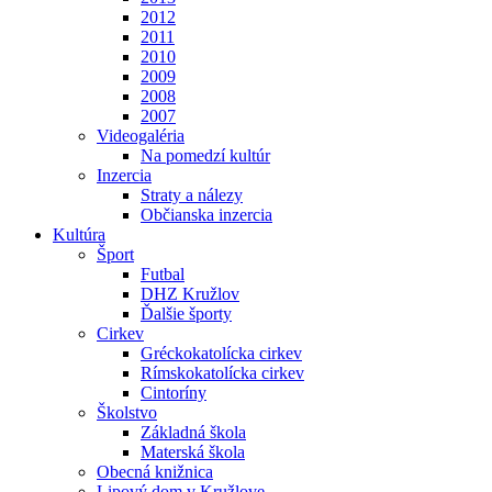
2012
2011
2010
2009
2008
2007
Videogaléria
Na pomedzí kultúr
Inzercia
Straty a nálezy
Občianska inzercia
Kultúra
Šport
Futbal
DHZ Kružlov
Ďalšie športy
Cirkev
Gréckokatolícka cirkev
Rímskokatolícka cirkev
Cintoríny
Školstvo
Základná škola
Materská škola
Obecná knižnica
Lipový dom v Kružlove