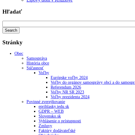
Hľadať
Stránky
Obec
Samospráva
História obce
Súčasnosť
Voľby
Európske voľby 2024
Voľby do orgánov samosprávy obcí a do samosp
Referendum 2026
Voľby NR SR 2023
Voľby prezidenta 2024
Povinné zverejňovanie
eprihlasky.iedu.sk
GDPR – WEB
Slovensko.sk
Vyhlásenie o prístupnosti
Zmluvy
Faktúry dodávateľské