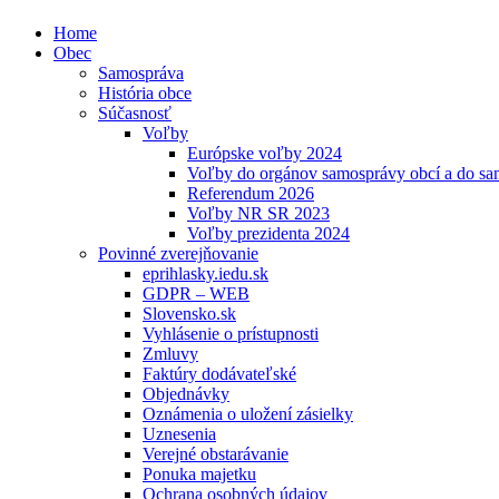
Home
Obec
Samospráva
História obce
Súčasnosť
Voľby
Európske voľby 2024
Voľby do orgánov samosprávy obcí a do s
Referendum 2026
Voľby NR SR 2023
Voľby prezidenta 2024
Povinné zverejňovanie
eprihlasky.iedu.sk
GDPR – WEB
Slovensko.sk
Vyhlásenie o prístupnosti
Zmluvy
Faktúry dodávateľské
Objednávky
Oznámenia o uložení zásielky
Uznesenia
Verejné obstarávanie
Ponuka majetku
Ochrana osobných údajov