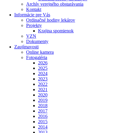
Archív verejného obstarávania
Kontakt
Informácie pre Vás
Ordinačné hodiny lekárov
Projekty
Krajina spomienok
VZN
Dokumenty
Zaujímavosti
Online kamera
Fotogaléria
2026
2025
2024
2023
2022
2021
2020
2019
2018
2017
2016
2015
2014
2013