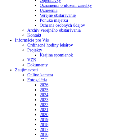
Objednávky
Oznámenia o uložení zásielky
Uznesenia
Verejné obstarávanie
Ponuka majetku
Ochrana osobných údajov
Archív verejného obstarávania
Kontakt
Informácie pre Vás
Ordinačné hodiny lekárov
Projekty
Krajina spomienok
VZN
Dokumenty
Zaujímavosti
Online kamera
Fotogaléria
2026
2025
2024
2023
2022
2021
2020
2019
2018
2017
2016