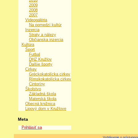
2010
2009
2008
2007
Videogaléria
Na pomedzí kultúr
Inzercia
Straty a nálezy
Občianska inzercia
Kultúra
Šport
Futbal
DHZ Kružlov
Ďalšie športy
Cirkev
Gréckokatolícka cirkev
Rímskokatolícka cirkev
Cintoríny
Školstvo
Základná škola
Materská škola
Obecná knižnica
Lipový dom v Kružlove
Meta
Prihlásiť sa
Vyhlásenie o prístupnos