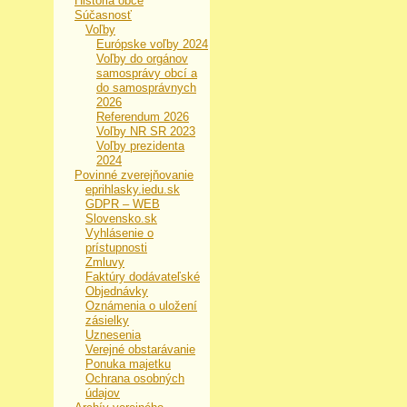
História obce
Súčasnosť
Voľby
Európske voľby 2024
Voľby do orgánov
samosprávy obcí a
do samosprávnych
2026
Referendum 2026
Voľby NR SR 2023
Voľby prezidenta
2024
Povinné zverejňovanie
eprihlasky.iedu.sk
GDPR – WEB
Slovensko.sk
Vyhlásenie o
prístupnosti
Zmluvy
Faktúry dodávateľské
Objednávky
Oznámenia o uložení
zásielky
Uznesenia
Verejné obstarávanie
Ponuka majetku
Ochrana osobných
údajov