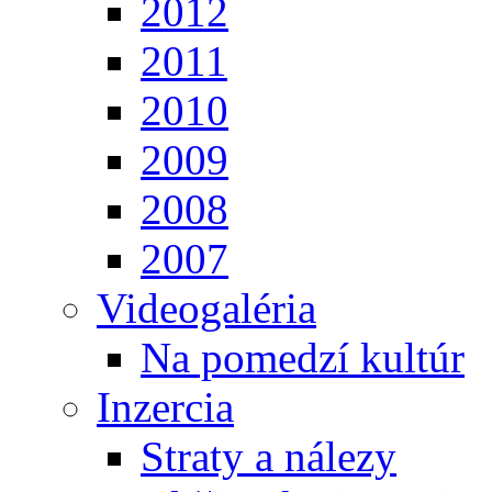
2012
2011
2010
2009
2008
2007
Videogaléria
Na pomedzí kultúr
Inzercia
Straty a nálezy