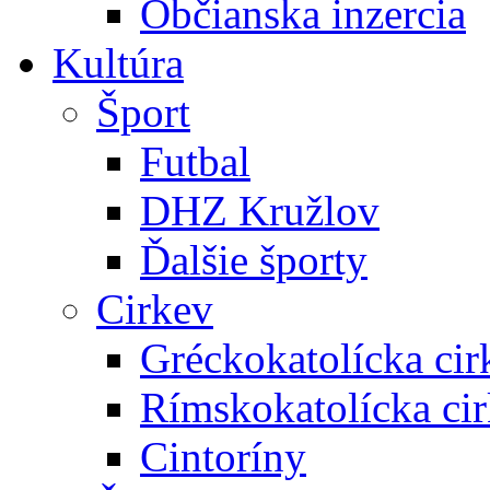
Občianska inzercia
Kultúra
Šport
Futbal
DHZ Kružlov
Ďalšie športy
Cirkev
Gréckokatolícka cir
Rímskokatolícka ci
Cintoríny