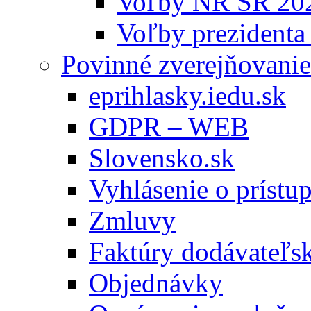
Voľby NR SR 20
Voľby prezidenta
Povinné zverejňovanie
eprihlasky.iedu.sk
GDPR – WEB
Slovensko.sk
Vyhlásenie o prístup
Zmluvy
Faktúry dodávateľs
Objednávky