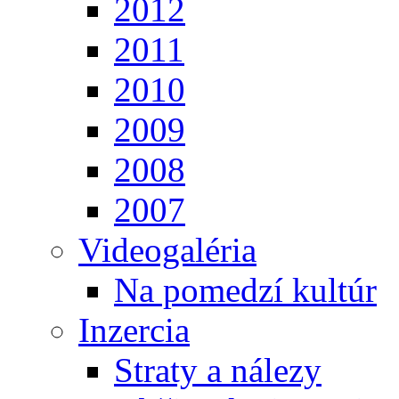
2012
2011
2010
2009
2008
2007
Videogaléria
Na pomedzí kultúr
Inzercia
Straty a nálezy