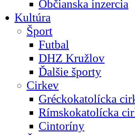
Občianska inzercia
Kultúra
Šport
Futbal
DHZ Kružlov
Ďalšie športy
Cirkev
Gréckokatolícka cir
Rímskokatolícka ci
Cintoríny