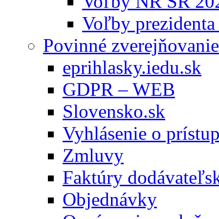
Voľby NR SR 20
Voľby prezidenta
Povinné zverejňovanie
eprihlasky.iedu.sk
GDPR – WEB
Slovensko.sk
Vyhlásenie o prístup
Zmluvy
Faktúry dodávateľs
Objednávky