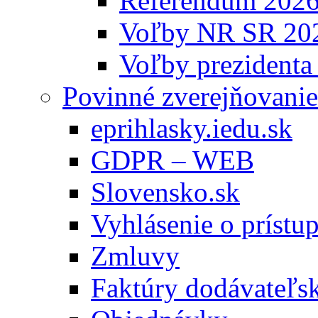
Referendum 202
Voľby NR SR 20
Voľby prezidenta
Povinné zverejňovanie
eprihlasky.iedu.sk
GDPR – WEB
Slovensko.sk
Vyhlásenie o prístup
Zmluvy
Faktúry dodávateľs