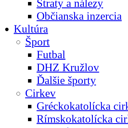
Straty a nálezy
Občianska inzercia
Kultúra
Šport
Futbal
DHZ Kružlov
Ďalšie športy
Cirkev
Gréckokatolícka cir
Rímskokatolícka ci