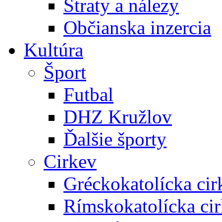
Straty a nálezy
Občianska inzercia
Kultúra
Šport
Futbal
DHZ Kružlov
Ďalšie športy
Cirkev
Gréckokatolícka cir
Rímskokatolícka ci