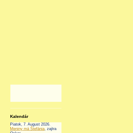
Kalendár
Piatok
, 7. August 2026.
Meniny má
Štefánia
, zajtra