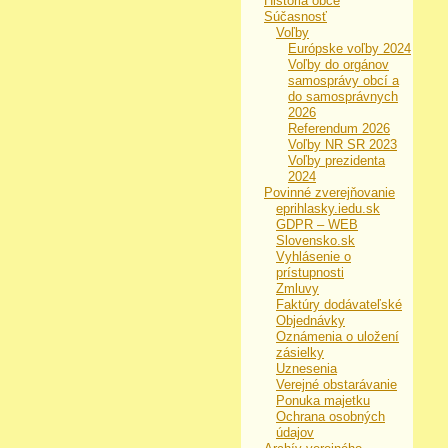
História obce
Súčasnosť
Voľby
Európske voľby 2024
Voľby do orgánov
samosprávy obcí a
do samosprávnych
2026
Referendum 2026
Voľby NR SR 2023
Voľby prezidenta
2024
Povinné zverejňovanie
eprihlasky.iedu.sk
GDPR – WEB
Slovensko.sk
Vyhlásenie o
prístupnosti
Zmluvy
Faktúry dodávateľské
Objednávky
Oznámenia o uložení
zásielky
Uznesenia
Verejné obstarávanie
Ponuka majetku
Ochrana osobných
údajov