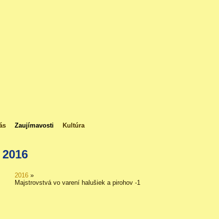
ás
Zaujímavosti
Kultúra
2016
2016
»
Majstrovstvá vo varení halušiek a pirohov -1