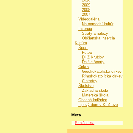
2010
2009
2008
2007
Videogaléria
Na pomedzí kultúr
Inzercia
Straty a nálezy
Občianska inzercia
Kultúra
Šport
Futbal
DHZ Kružlov
Ďalšie športy
Cirkev
Gréckokatolícka cirkev
Rímskokatolícka cirkev
Cintoríny
Školstvo
Základná škola
Materská škola
Obecná knižnica
Lipový dom v Kružlove
Meta
Prihlásiť sa