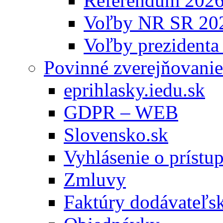
Referendum 202
Voľby NR SR 20
Voľby prezidenta
Povinné zverejňovanie
eprihlasky.iedu.sk
GDPR – WEB
Slovensko.sk
Vyhlásenie o prístup
Zmluvy
Faktúry dodávateľs