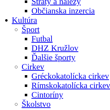
Straty a nálezy
Občianska inzercia
Kultúra
Šport
Futbal
DHZ Kružlov
Ďalšie športy
Cirkev
Gréckokatolícka cirkev
Rímskokatolícka cirke
Cintoríny
Školstvo