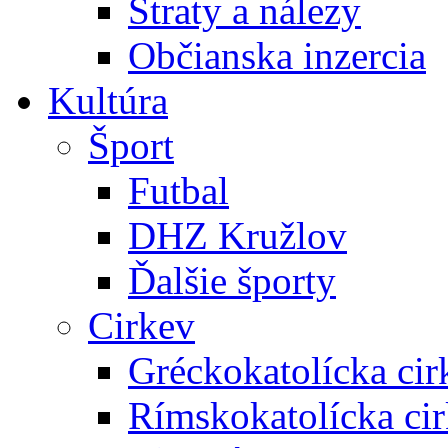
Straty a nálezy
Občianska inzercia
Kultúra
Šport
Futbal
DHZ Kružlov
Ďalšie športy
Cirkev
Gréckokatolícka cir
Rímskokatolícka ci