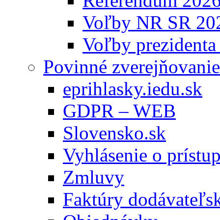
Referendum 202
Voľby NR SR 20
Voľby prezidenta
Povinné zverejňovanie
eprihlasky.iedu.sk
GDPR – WEB
Slovensko.sk
Vyhlásenie o prístup
Zmluvy
Faktúry dodávateľs