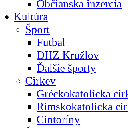
Občianska inzercia
Kultúra
Šport
Futbal
DHZ Kružlov
Ďalšie športy
Cirkev
Gréckokatolícka cir
Rímskokatolícka ci
Cintoríny