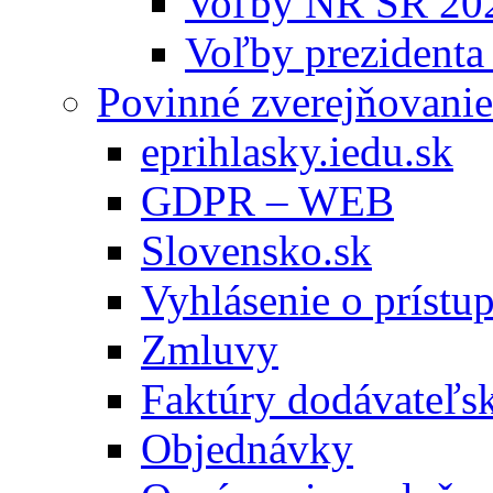
Voľby NR SR 20
Voľby prezidenta
Povinné zverejňovanie
eprihlasky.iedu.sk
GDPR – WEB
Slovensko.sk
Vyhlásenie o prístup
Zmluvy
Faktúry dodávateľs
Objednávky