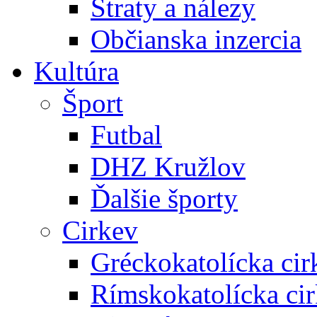
Straty a nálezy
Občianska inzercia
Kultúra
Šport
Futbal
DHZ Kružlov
Ďalšie športy
Cirkev
Gréckokatolícka cir
Rímskokatolícka ci