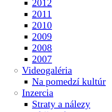
2012
2011
2010
2009
2008
2007
Videogaléria
Na pomedzí kultúr
Inzercia
Straty a nálezy