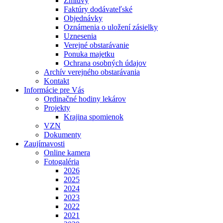
Zmluvy
Faktúry dodávateľské
Objednávky
Oznámenia o uložení zásielky
Uznesenia
Verejné obstarávanie
Ponuka majetku
Ochrana osobných údajov
Archív verejného obstarávania
Kontakt
Informácie pre Vás
Ordinačné hodiny lekárov
Projekty
Krajina spomienok
VZN
Dokumenty
Zaujímavosti
Online kamera
Fotogaléria
2026
2025
2024
2023
2022
2021