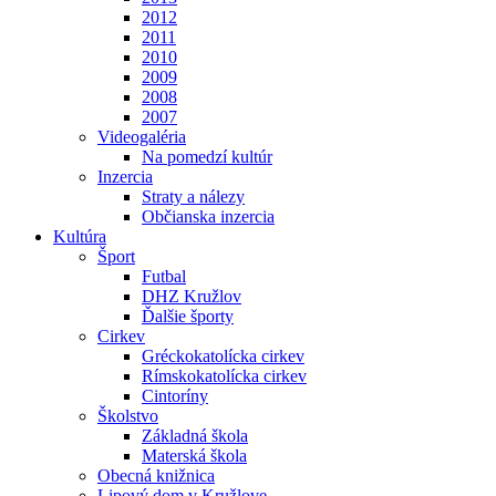
2012
2011
2010
2009
2008
2007
Videogaléria
Na pomedzí kultúr
Inzercia
Straty a nálezy
Občianska inzercia
Kultúra
Šport
Futbal
DHZ Kružlov
Ďalšie športy
Cirkev
Gréckokatolícka cirkev
Rímskokatolícka cirkev
Cintoríny
Školstvo
Základná škola
Materská škola
Obecná knižnica
Lipový dom v Kružlove