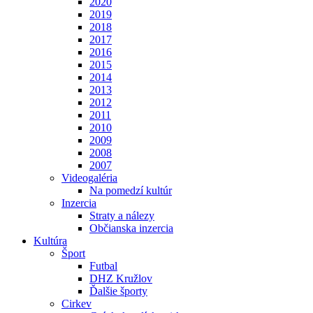
2020
2019
2018
2017
2016
2015
2014
2013
2012
2011
2010
2009
2008
2007
Videogaléria
Na pomedzí kultúr
Inzercia
Straty a nálezy
Občianska inzercia
Kultúra
Šport
Futbal
DHZ Kružlov
Ďalšie športy
Cirkev