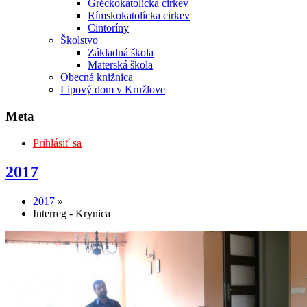
Gréckokatolícka cirkev
Rímskokatolícka cirkev
Cintoríny
Školstvo
Základná škola
Materská škola
Obecná knižnica
Lipový dom v Kružlove
Meta
Prihlásiť sa
2017
2017
»
Interreg - Krynica