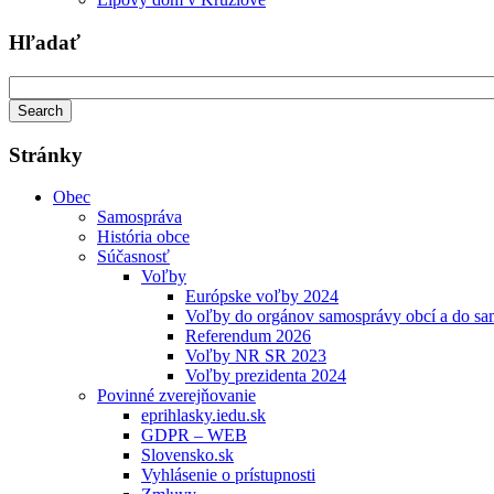
Hľadať
Stránky
Obec
Samospráva
História obce
Súčasnosť
Voľby
Európske voľby 2024
Voľby do orgánov samosprávy obcí a do s
Referendum 2026
Voľby NR SR 2023
Voľby prezidenta 2024
Povinné zverejňovanie
eprihlasky.iedu.sk
GDPR – WEB
Slovensko.sk
Vyhlásenie o prístupnosti