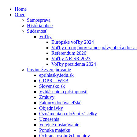
Home
Obec
Samospráva
História obce
Súčasnosť
Voľby
Európske voľby 2024
Voľby do orgánov samosprávy obcí a do s
Referendum 2026
Voľby NR SR 2023
Voľby prezidenta 2024
Povinné zverejňovanie
eprihlasky.iedu.sk
GDPR – WEB
Slovensko.sk
Vyhlásenie o prístupnosti
Zmluvy
Faktúry dodávateľské
Objednávky
Oznámenia o uložení zásielky
Uznesenia
Verejné obstarávanie
Ponuka majetku
Ochrana osobných údajov