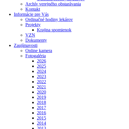
Archív verejného obstarávania
Kontakt
Informácie pre Vás
Ordinačné hodiny lekárov
Projekty
Krajina spomienok
VZN
Dokumenty
Zaujímavosti
Online kamera
Fotogaléria
2026
2025
2024
2023
2022
2021
2020
2019
2018
2017
2016
2015
2014
2013