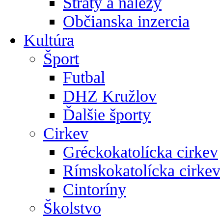
Straty a nálezy
Občianska inzercia
Kultúra
Šport
Futbal
DHZ Kružlov
Ďalšie športy
Cirkev
Gréckokatolícka cirkev
Rímskokatolícka cirke
Cintoríny
Školstvo