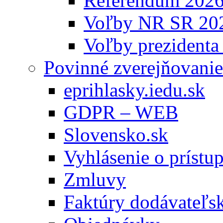
Referendum 202
Voľby NR SR 20
Voľby prezidenta
Povinné zverejňovanie
eprihlasky.iedu.sk
GDPR – WEB
Slovensko.sk
Vyhlásenie o prístup
Zmluvy
Faktúry dodávateľs