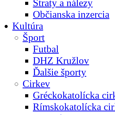
Straty a nálezy
Občianska inzercia
Kultúra
Šport
Futbal
DHZ Kružlov
Ďalšie športy
Cirkev
Gréckokatolícka cir
Rímskokatolícka ci