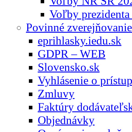
Voľby NR SR 20
Voľby prezidenta
Povinné zverejňovanie
eprihlasky.iedu.sk
GDPR – WEB
Slovensko.sk
Vyhlásenie o prístup
Zmluvy
Faktúry dodávateľs
Objednávky