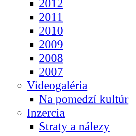
2012
2011
2010
2009
2008
2007
Videogaléria
Na pomedzí kultúr
Inzercia
Straty a nálezy