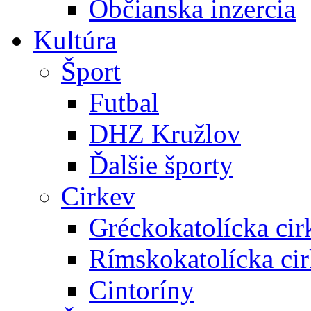
Občianska inzercia
Kultúra
Šport
Futbal
DHZ Kružlov
Ďalšie športy
Cirkev
Gréckokatolícka cir
Rímskokatolícka ci
Cintoríny