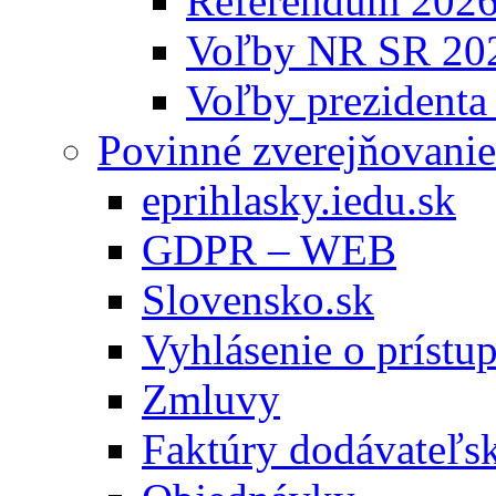
Referendum 202
Voľby NR SR 20
Voľby prezidenta
Povinné zverejňovanie
eprihlasky.iedu.sk
GDPR – WEB
Slovensko.sk
Vyhlásenie o prístup
Zmluvy
Faktúry dodávateľs