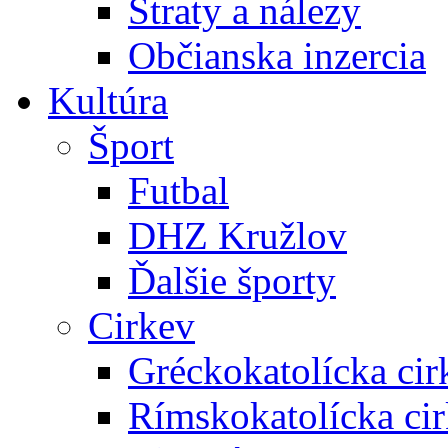
Straty a nálezy
Občianska inzercia
Kultúra
Šport
Futbal
DHZ Kružlov
Ďalšie športy
Cirkev
Gréckokatolícka cir
Rímskokatolícka ci