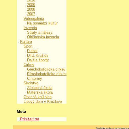
2010
2009
2008
2007
Videogaléria
Na pomedzí kultúr
Inzercia
Straty a nálezy
Občianska inzercia
Kultúra
Šport
Futbal
DHZ Kružlov
Ďalšie športy
Cirkev
Gréckokatolícka cirkev
Rímskokatolícka cirkev
Cintoríny
Školstvo
Základná škola
Materská škola
Obecná knižnica
Lipový dom v Kružlove
Meta
Prihlásiť sa
Vyhlásenie o prístupnos