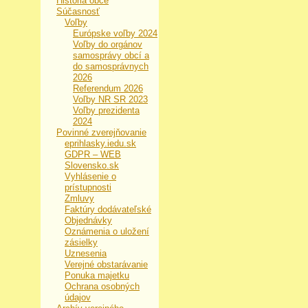
História obce
Súčasnosť
Voľby
Európske voľby 2024
Voľby do orgánov
samosprávy obcí a
do samosprávnych
2026
Referendum 2026
Voľby NR SR 2023
Voľby prezidenta
2024
Povinné zverejňovanie
eprihlasky.iedu.sk
GDPR – WEB
Slovensko.sk
Vyhlásenie o
prístupnosti
Zmluvy
Faktúry dodávateľské
Objednávky
Oznámenia o uložení
zásielky
Uznesenia
Verejné obstarávanie
Ponuka majetku
Ochrana osobných
údajov