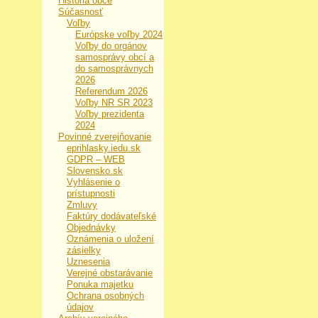
História obce
Súčasnosť
Voľby
Európske voľby 2024
Voľby do orgánov
samosprávy obcí a
do samosprávnych
2026
Referendum 2026
Voľby NR SR 2023
Voľby prezidenta
2024
Povinné zverejňovanie
eprihlasky.iedu.sk
GDPR – WEB
Slovensko.sk
Vyhlásenie o
prístupnosti
Zmluvy
Faktúry dodávateľské
Objednávky
Oznámenia o uložení
zásielky
Uznesenia
Verejné obstarávanie
Ponuka majetku
Ochrana osobných
údajov