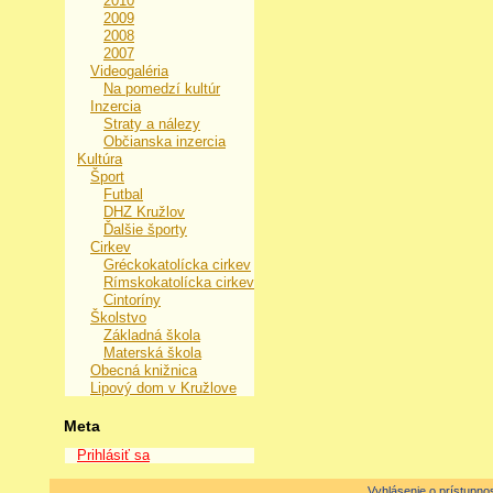
2010
2009
2008
2007
Videogaléria
Na pomedzí kultúr
Inzercia
Straty a nálezy
Občianska inzercia
Kultúra
Šport
Futbal
DHZ Kružlov
Ďalšie športy
Cirkev
Gréckokatolícka cirkev
Rímskokatolícka cirkev
Cintoríny
Školstvo
Základná škola
Materská škola
Obecná knižnica
Lipový dom v Kružlove
Meta
Prihlásiť sa
Vyhlásenie o prístupnos