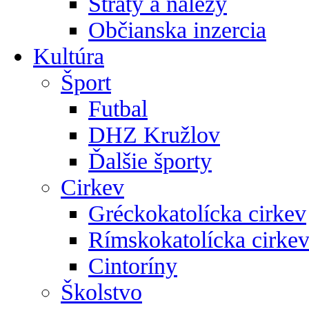
Straty a nálezy
Občianska inzercia
Kultúra
Šport
Futbal
DHZ Kružlov
Ďalšie športy
Cirkev
Gréckokatolícka cirkev
Rímskokatolícka cirke
Cintoríny
Školstvo