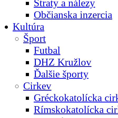
Straty a nálezy
Občianska inzercia
Kultúra
Šport
Futbal
DHZ Kružlov
Ďalšie športy
Cirkev
Gréckokatolícka cir
Rímskokatolícka ci