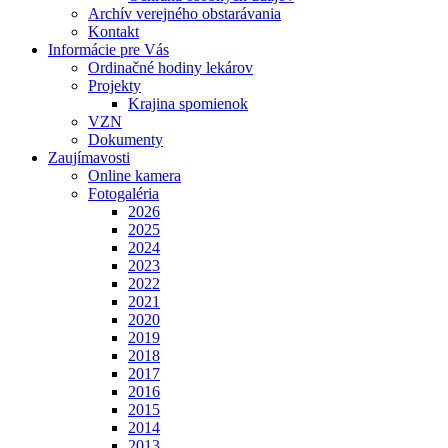
Archív verejného obstarávania
Kontakt
Informácie pre Vás
Ordinačné hodiny lekárov
Projekty
Krajina spomienok
VZN
Dokumenty
Zaujímavosti
Online kamera
Fotogaléria
2026
2025
2024
2023
2022
2021
2020
2019
2018
2017
2016
2015
2014
2013