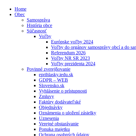
Home
Obec
Samospráva
História obce
Súčasnosť
Voľby
Európske voľby 2024
Voľby do orgánov samosprávy obcí a do s
Referendum 2026
Voľby NR SR 2023
Voľby prezidenta 2024
Povinné zverejňovanie
eprihlasky.iedu.sk
GDPR – WEB
Slovensko.sk
Vyhlásenie o prístupnosti
Zmluvy
Faktúry dodávateľské
Objednávky
Oznámenia o uložení zásielky
Uznesenia
Verejné obstarávanie
Ponuka majetku
Ochrana osobných údajov