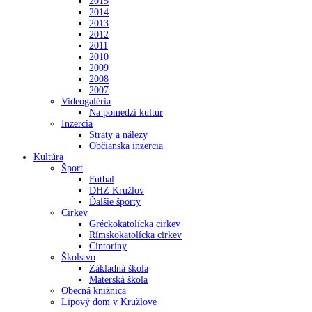
2015
2014
2013
2012
2011
2010
2009
2008
2007
Videogaléria
Na pomedzí kultúr
Inzercia
Straty a nálezy
Občianska inzercia
Kultúra
Šport
Futbal
DHZ Kružlov
Ďalšie športy
Cirkev
Gréckokatolícka cirkev
Rímskokatolícka cirkev
Cintoríny
Školstvo
Základná škola
Materská škola
Obecná knižnica
Lipový dom v Kružlove