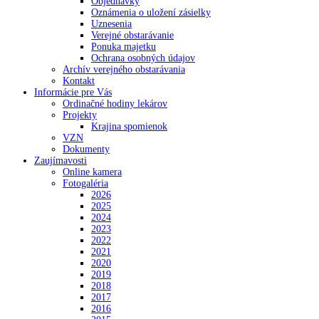
Objednávky
Oznámenia o uložení zásielky
Uznesenia
Verejné obstarávanie
Ponuka majetku
Ochrana osobných údajov
Archív verejného obstarávania
Kontakt
Informácie pre Vás
Ordinačné hodiny lekárov
Projekty
Krajina spomienok
VZN
Dokumenty
Zaujímavosti
Online kamera
Fotogaléria
2026
2025
2024
2023
2022
2021
2020
2019
2018
2017
2016