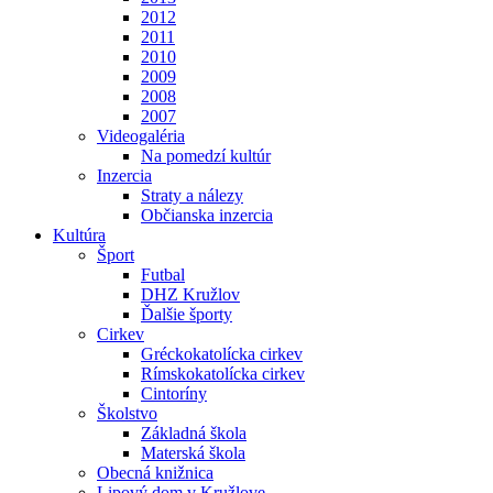
2012
2011
2010
2009
2008
2007
Videogaléria
Na pomedzí kultúr
Inzercia
Straty a nálezy
Občianska inzercia
Kultúra
Šport
Futbal
DHZ Kružlov
Ďalšie športy
Cirkev
Gréckokatolícka cirkev
Rímskokatolícka cirkev
Cintoríny
Školstvo
Základná škola
Materská škola
Obecná knižnica
Lipový dom v Kružlove