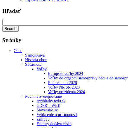
Hľadať
Stránky
Obec
Samospráva
História obce
Súčasnosť
Voľby
Európske voľby 2024
Voľby do orgánov samosprávy obcí a do samosp
Referendum 2026
Voľby NR SR 2023
Voľby prezidenta 2024
Povinné zverejňovanie
eprihlasky.iedu.sk
GDPR – WEB
Slovensko.sk
Vyhlásenie o prístupnosti
Zmluvy
Faktúry dodávateľské