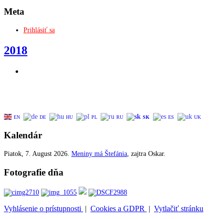
Meta
Prihlásiť sa
2018
EN
DE
HU
PL
RU
SK
ES
UK
Kalendár
Piatok
, 7. August 2026.
Meniny má
Štefánia
, zajtra
Oskar
.
Fotografie dňa
Vyhlásenie o prístupnosti
|
Cookies a GDPR
|
Vytlačiť stránku