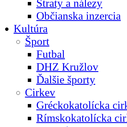
Straty a nálezy
Občianska inzercia
Kultúra
Šport
Futbal
DHZ Kružlov
Ďalšie športy
Cirkev
Gréckokatolícka cir
Rímskokatolícka ci