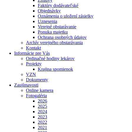
Zmluvy
Faktúry dodávateľské
Objednávky
Oznámenia o uložení zásielky
Uznesenia
Verejné obstarávanie
Ponuka majetku
Ochrana osobných údajov
Archív verejného obstarávania
Kontakt
Informácie pre Vás
Ordinačné hodiny lekárov
Projekty
Krajina spomienok
VZN
Dokumenty
Zaujímavosti
Online kamera
Fotogaléria
2026
2025
2024
2023
2022
2021