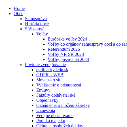
Home
Obec
Samospráva
História obce
Súčasnosť
Voľby
Európske voľby 2024
Voľby do orgánov samosprávy obcí a do s
Referendum 2026
Voľby NR SR 2023
Voľby prezidenta 2024
Povinné zverejňovanie
eprihlasky.iedu.sk
GDPR – WEB
Slovensko.sk
Vyhlásenie o prístupnosti
Zmluvy
Faktúry dodávateľské
Objednávky
Oznámenia o uložení zásielky
Uznesenia
Verejné obstarávanie
Ponuka majetku
Ochrana osobných údajov