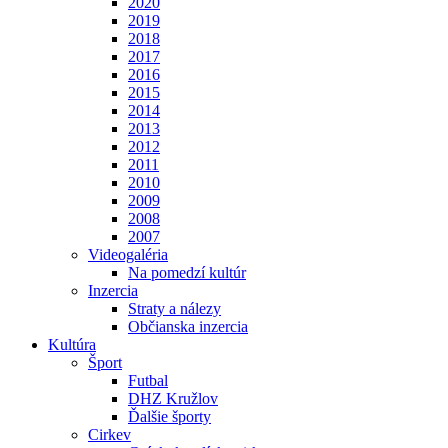
2020
2019
2018
2017
2016
2015
2014
2013
2012
2011
2010
2009
2008
2007
Videogaléria
Na pomedzí kultúr
Inzercia
Straty a nálezy
Občianska inzercia
Kultúra
Šport
Futbal
DHZ Kružlov
Ďalšie športy
Cirkev