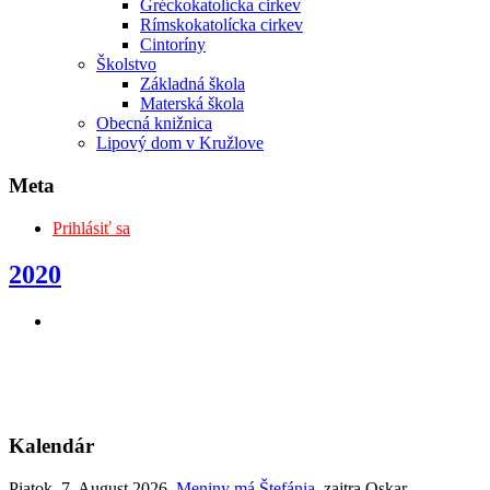
Gréckokatolícka cirkev
Rímskokatolícka cirkev
Cintoríny
Školstvo
Základná škola
Materská škola
Obecná knižnica
Lipový dom v Kružlove
Meta
Prihlásiť sa
2020
Kalendár
Piatok
, 7. August 2026.
Meniny má
Štefánia
, zajtra
Oskar
.