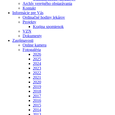
Archív verejného obstarávania
Kontakt
Informácie pre Vás
Ordinačné hodiny lekárov
Projekty
Krajina spomienok
VZN
Dokumenty
Zaujímavosti
Online kamera
Fotogaléria
2026
2025
2024
2023
2022
2021
2020
2019
2018
2017
2016
2015
2014
2013