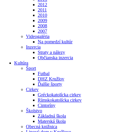
2012
2011
2010
2009
2008
2007
Videogaléria
Na pomedzí kultúr
Inzercia
Straty a nálezy
Občianska inzercia
Kultúra
Šport
Futbal
DHZ Kružlov
Ďalšie športy
Cirkev
Gréckokatolícka cirkev
Rímskokatolícka cirkev
Cintoríny
Školstvo
Základná škola
Materská škola
Obecná knižnica
Lipový dom v Kružlove