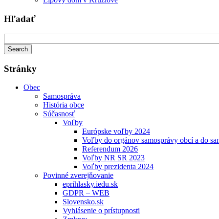
Hľadať
Stránky
Obec
Samospráva
História obce
Súčasnosť
Voľby
Európske voľby 2024
Voľby do orgánov samosprávy obcí a do s
Referendum 2026
Voľby NR SR 2023
Voľby prezidenta 2024
Povinné zverejňovanie
eprihlasky.iedu.sk
GDPR – WEB
Slovensko.sk
Vyhlásenie o prístupnosti