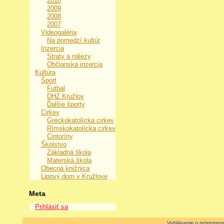
2010
2009
2008
2007
Videogaléria
Na pomedzí kultúr
Inzercia
Straty a nálezy
Občianska inzercia
Kultúra
Šport
Futbal
DHZ Kružlov
Ďalšie športy
Cirkev
Gréckokatolícka cirkev
Rímskokatolícka cirkev
Cintoríny
Školstvo
Základná škola
Materská škola
Obecná knižnica
Lipový dom v Kružlove
Meta
Prihlásiť sa
Vyhlásenie o prístupnos