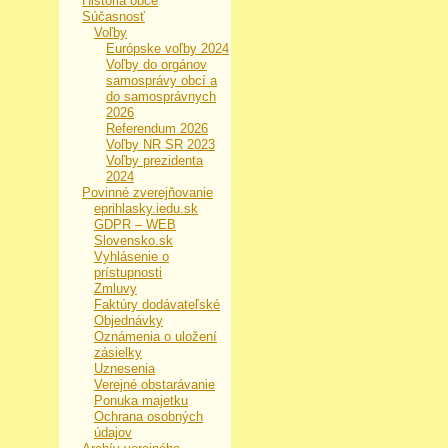
História obce
Súčasnosť
Voľby
Európske voľby 2024
Voľby do orgánov
samosprávy obcí a
do samosprávnych
2026
Referendum 2026
Voľby NR SR 2023
Voľby prezidenta
2024
Povinné zverejňovanie
eprihlasky.iedu.sk
GDPR – WEB
Slovensko.sk
Vyhlásenie o
prístupnosti
Zmluvy
Faktúry dodávateľské
Objednávky
Oznámenia o uložení
zásielky
Uznesenia
Verejné obstarávanie
Ponuka majetku
Ochrana osobných
údajov