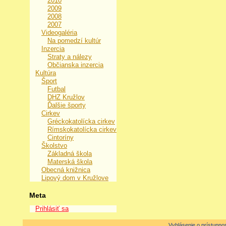
2010
2009
2008
2007
Videogaléria
Na pomedzí kultúr
Inzercia
Straty a nálezy
Občianska inzercia
Kultúra
Šport
Futbal
DHZ Kružlov
Ďalšie športy
Cirkev
Gréckokatolícka cirkev
Rímskokatolícka cirkev
Cintoríny
Školstvo
Základná škola
Materská škola
Obecná knižnica
Lipový dom v Kružlove
Meta
Prihlásiť sa
Vyhlásenie o prístupnos