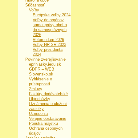
História obce
Súčasnosť
Voľby
Európske voľby 2024
Voľby do orgánov
samosprávy obcí a
do samosprávnych
2026
Referendum 2026
Voľby NR SR 2023
Voľby prezidenta
2024
Povinné zverejňovanie
eprihlasky.iedu.sk
GDPR – WEB
Slovensko.sk
Vyhlásenie o
prístupnosti
Zmluvy
Faktúry dodávateľské
Objednávky
Oznámenia o uložení
zásielky
Uznesenia
Verejné obstarávanie
Ponuka majetku
Ochrana osobných
údajov